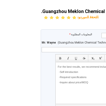
Guangzhou Meklon Chemical T
ﺎﻠﺘﺤﻘﻗ ﺎﻠﻣﻭﺭﺩﻮﻧ
المعلومات المطلوبة
Mr. Wayne
(Guangzhou Meklon Chemical Technol