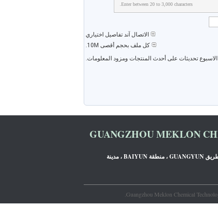
Enter between 20 to 3,000 characters.
الاتصال آند تفاصيل اختياري
كل ملف بحجم أقصى 10M.
 الاسبوع تحديثات على أحدث المنتجات ومزود المعلومات.
GUANGZHOU MEKLON CHE
الغرفة 1309 ، البرج B ، JIADA INTERNATIONAL ، طريق GUANGYUN ، منطقة BAIYUN ، مدينة