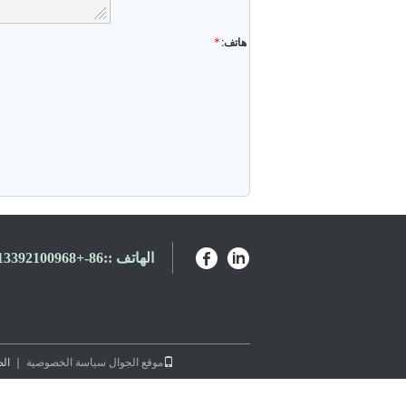
هاتف:
الهاتف ::
86-+8613392100968-+8613501528806
موقع الجوال
سياسة الخصوصية
｜ الصي