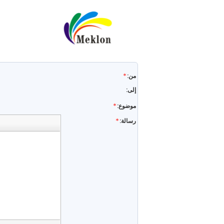
email
من:
إلى:
موضوع:
subject
رسالة: