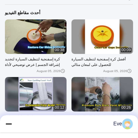
أحدث مقاطع الفيديو
00:38
00:09
أفضل كرة إسفنجية لتنظيف السيارة
كرة إسفنجية لتنظيف السيارة لتجديد
للحصول على لمعان مثالي
إشراقة الجسم | عرض توضيحي لأداة
Meklon Refinish Prep
August 05, 2026
August 05, 2026
00:12
00:26
حلول البيع بالجملة لطلاء السيارات
طلاء تمهيدي ممتاز للسيارات مقاوم
باللون الأسود النقي المتميز
للطقس
Eve
June 22, 2026
July 11, 2026