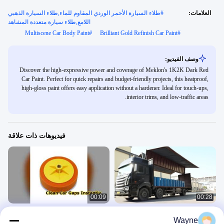
العلامات:
#
طلاء السيارة الأحمر الوردي المقاوم للماء,طلاء السيارة الذهبي
اللامع,طلاء سيارة متعددة المشاهد
Multiscene Car Body Paint
#
Brilliant Gold Refinish Car Paint
#
وصف الفيديو:
Discover the high-expressive power and coverage of Meklon's 1K2K Dark Red
Car Paint. Perfect for quick repairs and budget-friendly projects, this heatproof,
high-gloss paint offers easy application without a hardener. Ideal for touch-ups,
interior trims, and low-traffic areas.
فيديوهات ذات علاقة
00:09
00:28
معطف قاعدة مقاوم للماء طلاء رش
أفضل كرة إسفنجية لتنظيف السيارة
Wayne
السيارة متعدد الوظائف صديقة للبيئة و
للحصول على لمعان مثالي