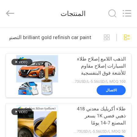
Meklon
Chemical
Technology
المنتجات
Co.,
Ltd..
All
Rights
منزل
Reserved.
brilliant gold refinish car paint التصنيع عبر الإنترنت
المنتجات
الذهب اللامع إصلاح طلاء
السيارات إصلاح مقاوم
أشرطة
للأشعة فوق البنفسجية
فيديو
مقاوم للطقس
2.73USD/L-5.56USD/L MOQ:100 صندوق
الاتصال
حول
طلاء أكريليك معدني 418
بنا
ذهبي فضي 1K بسعر
المصنع 7-14 يومًا
جولة
2.73USD/L-5.56USD/L MOQ:50 لتر