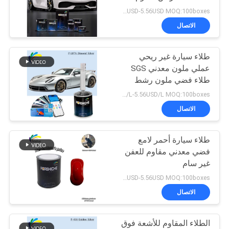
خريطة
للماء
2.73USD-5.56USD MOQ:100boxes
الموقع
الاتصال
37
طلاء سيارة غير ريحي
سياسة
طلاء لؤلؤة السيارة
عملي ملون معدني SGS
الخصوصية
طلاء فضي ملون رشط
للسيارات
2.73USD/L-5.56USD/L MOQ:100boxes
الاتصال
طلاء سيارة أحمر لامع
22
فضي معدني مقاوم للعفن
طلاء السيارة الفضي
غير سام
2.73USD-5.56USD MOQ:100boxes
المعدني
الاتصال
الطلاء المقاوم للأشعة فوق