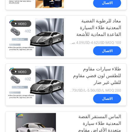
في
الاتصال
المعمل
معاد للرطوبة الفضية
105
المعدنية طلاء السيارة
ضبط
القاعدة المعادية للأشعة
طلاء السيارة
الجودة
فوق البنفسجية العملية
4.09USD-4.62USD MOQ:100 صندوق
الاتصال
اتصل
طلاء سيارات مقاوم
بنا
للطقس لون فضي مقاوم
للقلي غير ضار
12
أخبار
2.73USD/L-5.56USD/L MOQ:200 لتر
الاتصال
البوليستر للسيارات
طلب
الماس المستقر الفضة
اقتباس
المعدنية طلاء سيارة
متعددة الأغراض مقاوم