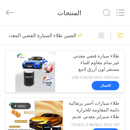
Meklon
Chemical
Technology
المنتجات
Co.,
Ltd..
All
Rights
منزل
Reserved.
569
الصين طلاء السيارة الفضي المعدني
إعادة طلاء السيارات
المنتجات
طلاء سيارة فضي معدني
غير سام مقاوم للماء
أشرطة
مستقر لون أزرق لامع
فيديو
2.73USD-5.56USD MOQ:100boxes
الاتصال
117
حول
طلاء سيارات أحمر برتقالية
بنا
طلاء الأساس للسيارة
دائمة المقاومة للحرارة
طلاء سبرايز معدني عديم
جولة
الرائحة للسيارات
2.73USD/L-5.56USD/L MOQ:100 صندوق