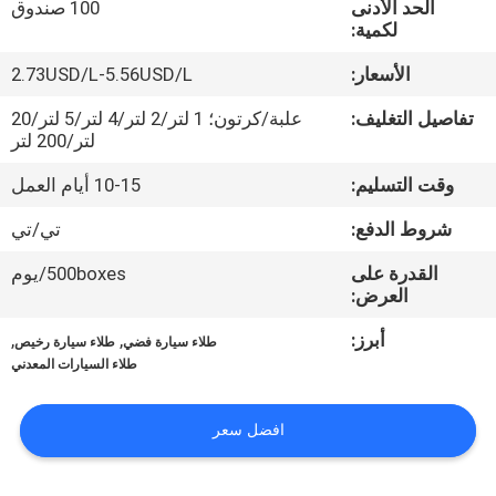
الحد الأدنى
100 صندوق
في
لكمية:
المعمل
الأسعار:
2.73USD/L-5.56USD/L
ضبط
تفاصيل التغليف:
علبة/كرتون؛ 1 لتر/2 لتر/4 لتر/5 لتر/20
لتر/200 لتر
الجودة
وقت التسليم:
10-15 أيام العمل
اتصل
شروط الدفع:
تي/تي
بنا
القدرة على
500boxes/يوم
العرض:
أخبار
أبرز:
,
,
طلاء سيارة فضي
طلاء سيارة رخيص
طلاء السيارات المعدني
طلب
افضل سعر
اقتباس