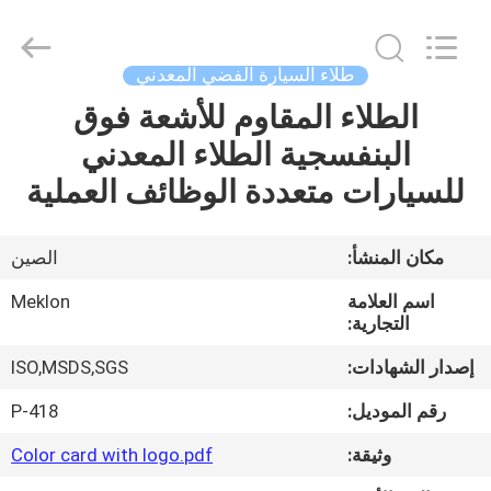
Meklon
Chemical
Technology
Co.,
Ltd..
طلاء السيارة الفضي المعدني
All
Rights
الطلاء المقاوم للأشعة فوق
منزل
Reserved.
البنفسجية الطلاء المعدني
المنتجات
للسيارات متعددة الوظائف العملية
أشرطة
مكان المنشأ:
الصين
فيديو
اسم العلامة
Meklon
التجارية:
حول
إصدار الشهادات:
ISO,MSDS,SGS
بنا
رقم الموديل:
P-418
وثيقة:
Color card with logo.pdf
جولة