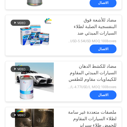
في
الاتصال
المعمل
مضاد للأشعة فوق
105
البنفسجية الصلبة لطلاء
ضبط
السيارات المبدئي ضد
طلاء السيارة
الجودة
الأكسدة الطلاء الإيبوكسي
4.91USD-5.54USD MOQ:100boxes
للسيارات
الاتصال
اتصل
مضاد للكشط الدهان
بنا
السيارات المبدئي المقاوم
للكيماويات مقاوم للطقس
12
أخبار
4.23USD/L-4.77USD/L MOQ:100boxes
الاتصال
البوليستر للسيارات
طلب
ملصقات متعددة غير سامة
اقتباس
لطلاء السيارات المقاوم
للحمض طلاء سبرايز