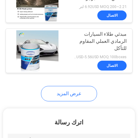
خريطة
2.21~6.92USD MOQ:200 لتر
الموقع
الاتصال
37
مبدئي طلاء السيارات
سياسة
طلاء لؤلؤة السيارة
الرمادي العملي المقاوم
الخصوصية
للتآكل
2.73USD-5.56USD MOQ:100boxes
الاتصال
22
عرض المزيد
طلاء السيارة الفضي
المعدني
اترك رسالة