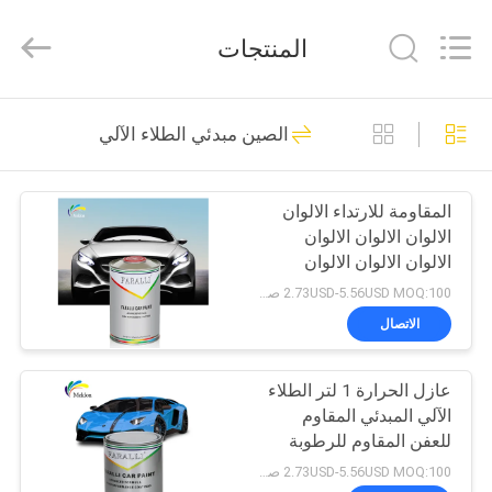
Meklon
Chemical
Technology
المنتجات
Co.,
Ltd..
All
Rights
منزل
Reserved.
569
الصين مبدئي الطلاء الآلي
إعادة طلاء السيارات
المنتجات
المقاومة للارتداء الالوان
الالوان الالوان الالوان
أشرطة
الالوان الالوان الالوان
فيديو
الالوان الالوان الالوان
2.73USD-5.56USD MOQ:100 صندوق
الرمادية غير السامة
الاتصال
117
حول
عازل الحرارة 1 لتر الطلاء
بنا
طلاء الأساس للسيارة
الآلي المبدئي المقاوم
للعفن المقاوم للرطوبة
جولة
2.73USD-5.56USD MOQ:100 صندوق