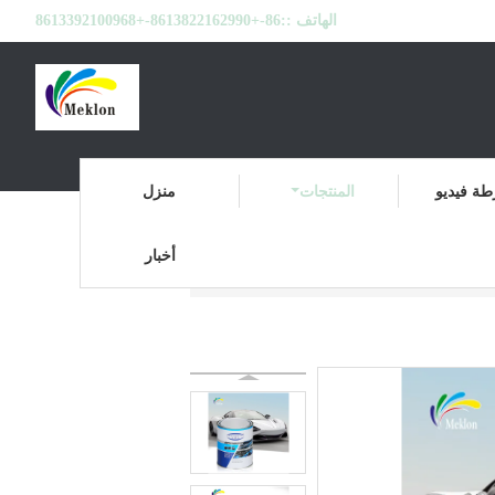
الهاتف ::
86-+8613822162990-+8613392100968
ة فيديو
المنتجات
منزل
أخبار
مبدئي الطلاء الآلي
المنتجات
منزل