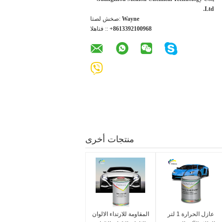
Ltd.
Wayne
اتصل شخص:
+8613392100968
الهاتف ::
منتجات أخرى
عازل الحرارة 1 لتر
المقاومة للارتداء الالوان