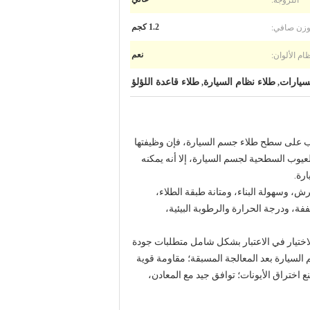
زن صافي:
1.2 كجم
ام الألوان:
نعم
سيارات
طلاء نظام السيارة
طلاء قاعدة اللؤلؤ
,
,
اء المركب على سطح طلاء جسم السيارة، فإن وظيفتها
لعيوب السطحية لجسم السيارة، إلا أنه يمكنه
رة.
الرش، وسهولة البناء، ومتانة طبقة الطلاء،
فة، ودرجة الحرارة والرطوبة البيئية،
لاختيار في الاعتبار بشكل شامل متطلبات جودة
التصاق ممتاز بالسطح المعدني لجسم السيارة بعد المعالجة المسبقة؛ مقاومة قوية
ع اختراق الأيونات؛ توافق جيد مع المعادن،