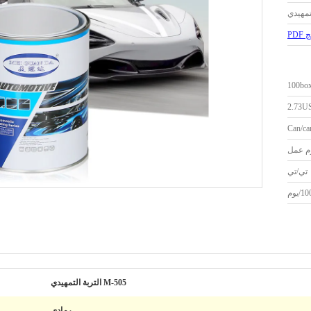
PD
100bo
2.73U
Can/ca
تي/تي
يوم
M-505 التربة التمهيدي
رمادي