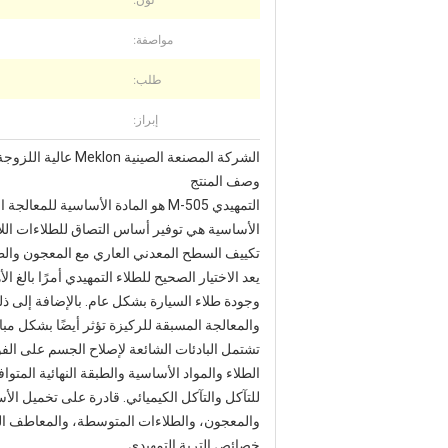
مواصفة:
طلب:
إبراز:
الشركة المصنعة الصينية Meklon عالية اللزوجة M-505 التمهيدي للتربة
وصف المنتج
التمهيدي M-505 هو المادة الأساسي
الأساسية هي توفير أساس التصاق للطلاءات اللاح
تكييف السطح المعدني العاري مع المعجون والطلا
يعد الاختيار الصحيح للطلاء التمهيدي أمرًا بالغ 
وجودة طلاء السيارة بشكل عام. بالإضافة إلى ذلك
والمعالجة المسبقة للركيزة تؤثر أيضًا بشكل مب
تشتمل البادئات الشائعة لإصلاح الجسم على الفو
للتآكل والتآكل الكيميائي. قادرة على تخميل الأ
والمعجون، والطلاءات المتوسطة، والمعاطف الخفي
خصائص التربة التمهيدي