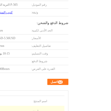
رقم الموديل:
P-505 التربة التمهيدي
وثيقة:
كتيب المنتج F
شروط الدفع والشحن:
الحد الأدنى لكمية:
xes
الأسعار:
SD-5.56USD
تفاصيل التغليف:
rton
وقت التسليم:
10-15 يوم عمل
شروط الدفع:
القدرة على العرض:
1000Boxes/
اتصل
اسم المنتج:
لون: