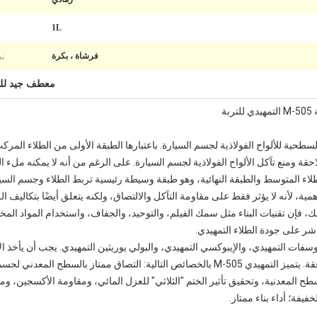
و
1L
نظ
فرشاة ، بكرة
معطف جيد لل
ة للمعالجة السطحية للألواح الفولاذية لجسم السيارة. باعتبارها الطبقة الأولى من الطل
قة ومنع تآكل الألواح الفولاذية لجسم السيارة. على الرغم من أنه لا يمكنه ملء ا
ء المتوسط ​​والطبقة النهائية، وهو طبقة وسيطة رئيسية تربط الطلاء وجسم السيا
الأهمية، لأنه لا يؤثر فقط على مقاومة التآكل والالتصاق، ولكنه يتعلق أيضًا بتكاليف 
، فإن تقنيات البناء مثل سمك الفيلم، والتوحيد، والجفاف، واستخدام المواد المخف
اشر على جودة الطلاء التمهيدي.
سفات التمهيدي، والإيبوكسي التمهيدي، والبولي يوريثين التمهيدي. يجب أن يأخذ ا
الطلاء والمواد الأساسية والطبقة النهائية المتوافقة. يتميز التمهيدي M-505 بالخصائص التالية: 
سطح المعدنية، وتحقيق تأثير الختم "الثلاثي" للعزل المائي، ومقاومة الأكسجين، ومن
فة؛ أداء بناء ممتاز.