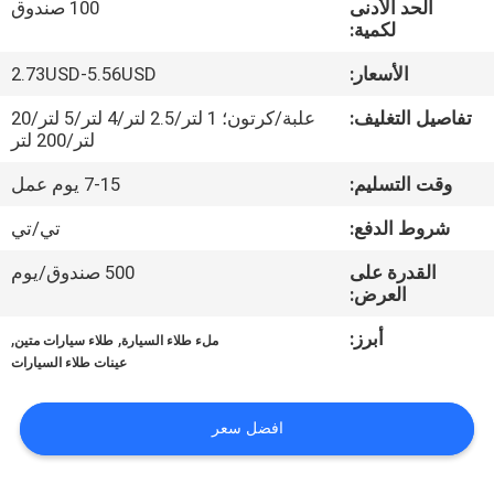
الحد الأدنى
100 صندوق
في
لكمية:
المعمل
الأسعار:
2.73USD-5.56USD
ضبط
تفاصيل التغليف:
علبة/كرتون؛ 1 لتر/2.5 لتر/4 لتر/5 لتر/20
لتر/200 لتر
الجودة
وقت التسليم:
7-15 يوم عمل
اتصل
شروط الدفع:
تي/تي
بنا
القدرة على
500 صندوق/يوم
العرض:
أخبار
أبرز:
,
,
ملء طلاء السيارة
طلاء سيارات متين
عينات طلاء السيارات
طلب
افضل سعر
اقتباس