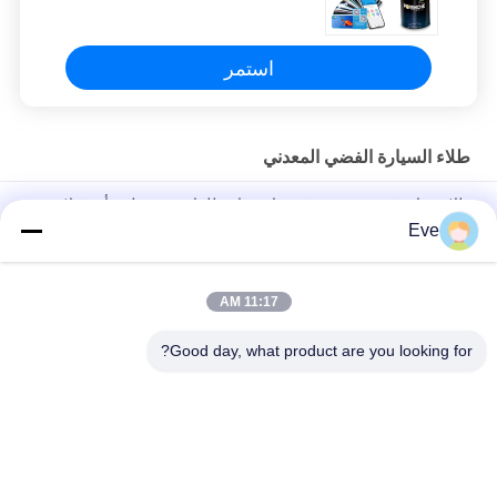
استمر
طلاء السيارة الفضي المعدني
طلاء سيارة فضي معدني غير سام مقاوم للماء مستقر لون أزرق لامع
Eve
طلاء سيارات أحمر برتقالية دائمة المقاومة للحرارة طلاء سبرايز معدني
عديم الرائحة للسيارات
11:17 AM
معاد للرطوبة الفضية المعدنية طلاء السيارة القاعدة المعادية للأشعة
فوق البنفسجية العملية
Good day, what product are you looking for?
فئات شعبية
جميع
طلاء الأساس للسيارة
إعادة طلاء السيارات