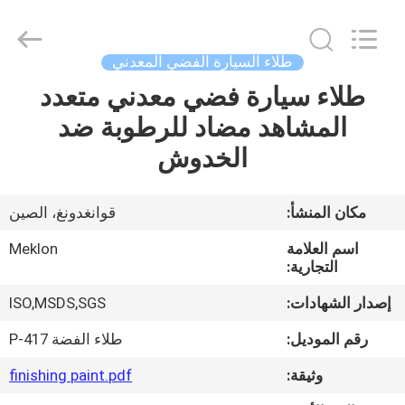
Meklon
Chemical
Technology
Co.,
Ltd..
طلاء السيارة الفضي المعدني
All
Rights
طلاء سيارة فضي معدني متعدد
منزل
Reserved.
المشاهد مضاد للرطوبة ضد
المنتجات
الخدوش
أشرطة
مكان المنشأ:
قوانغدونغ، الصين
فيديو
اسم العلامة
Meklon
التجارية:
حول
إصدار الشهادات:
ISO,MSDS,SGS
بنا
رقم الموديل:
طلاء الفضة P-417
وثيقة:
finishing paint.pdf
جولة