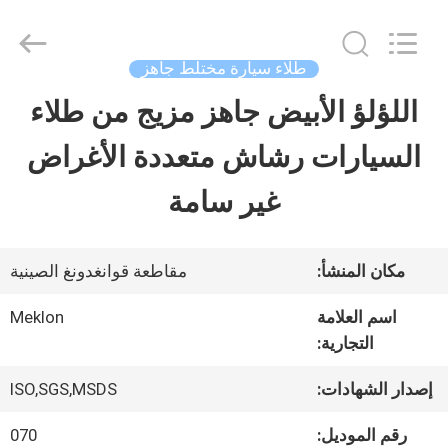
Guangzhou
Meklon
Chemical
Technology
طلاء سيارة مختلط جاهز
Co.,
Ltd..
اللؤلؤ الأبيض جاهز مزيج من طلاء
منزل
All
Rights
السيارات رشاش متعددة الأغراض
Reserved.
المنتجات
غير سامة
أشرطة
مكان المنشأ:
مقاطعة قوانغدونغ الصينية
فيديو
اسم العلامة
Meklon
التجارية:
حول
إصدار الشهادات:
ISO,SGS,MSDS
بنا
رقم الموديل:
070