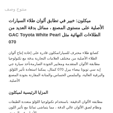
منتوج وصف
ميكلون: خبير في تطابق ألوان طلاء السيارات
الأصلية على مستوى المصنع ، مماثل بدقة العديد من
الطلاءات النهائية مثل GAC Toyota White Pearl
070
كصانع طلاء محترف للسياراتمكلون قادرة على إعادة إنتاج ألوان
الطلاء الأصلية من مختلف العلامات التجارية بدقة مع تكنولوجيا
مطابقة الألوان المتقدمة ومعايير الجودة الصارمةنأخذ سيارة جي
إيه سي تويوتا بيضاء بيرل 070 كمثال، يمكننا استعادة تأثير اللؤلؤ،
والبرقية العالية، والملمس الحساس،والمتانة المقارنة بجودة المصنع
الأصلية.
المزايا الرئيسية لميكلون
مطابقة الألوان الدقيقة: باستخدام تكنولوجيا اللؤلؤ متعددة الطبقات
ونظام لصق الألوان عالي الدقة ، مما يتماشى تمامًا مع تأثير اللون
الأصلي في المصنع.