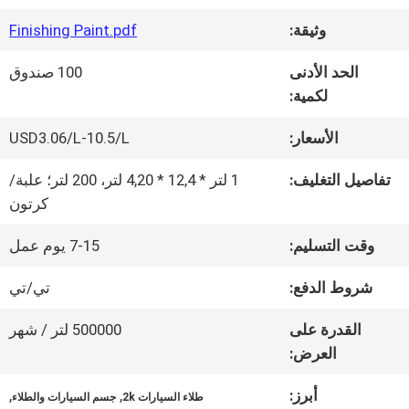
وثيقة:
Finishing Paint.pdf
جولة
الحد الأدنى
100 صندوق
في
لكمية:
المعمل
الأسعار:
USD3.06/L-10.5/L
تفاصيل التغليف:
1 لتر * 12,4 * 4,20 لتر، 200 لتر؛ علبة/
ضبط
كرتون
الجودة
وقت التسليم:
7-15 يوم عمل
شروط الدفع:
تي/تي
اتصل
القدرة على
500000 لتر / شهر
بنا
العرض:
أبرز:
,
,
طلاء السيارات 2k
جسم السيارات والطلاء