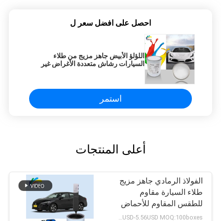
احصل على افضل سعر ل
اللؤلؤ الأبيض جاهز مزيج من طلاء
السيارات رشاش متعددة الأغراض غير
سامة
استمر
أعلى المنتجات
الفولاذ الرمادي جاهز مزيج
طلاء السيارة مقاوم
للطقس المقاوم للأحماض
2.73USD-5.56USD MOQ:100boxes