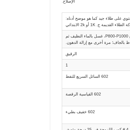
الإصلاح.
توي على طلاء جيد كما هو موضح أدناه:
لقديمة ج. 1K أو 2k الابتدائي
غسل بالصابون الدافئ، إزالة الشمع والسيليكون وغيرها من التلوثات مع إزالة الدهون، شحن مع P800-P1000، غسل بالماء النظيف ثم
اظ بالجاف؛ مرة أخرى مع إزالة الدهون.
الرقيق
1
602 السائل السريع للنفط
602 القياسية الرقصة
602 خفيف بطيء