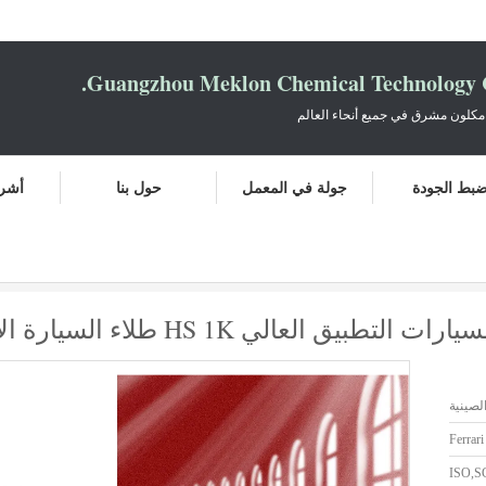
Guangzhou Meklon Chemical Technology Co
مكلون مشرق في جميع أنحاء العالم
بط الجودة
جولة في المعمل
حول بنا
أشرط
 البلور
عالي HS 1K طلاء السيارة الأحمر البلور
لصينية
Ferrari
ISO,