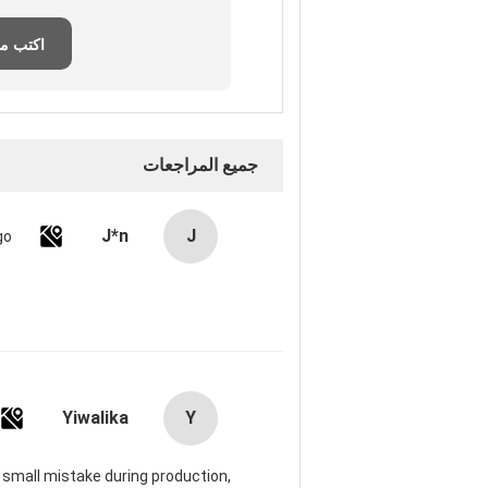
اكتب م
جميع المراجعات
J*n
J
go
Yiwalika
Y
 a small mistake during production,