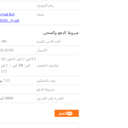
رقم الموديل:
وثيقة:
rystal Red
MSDS...S).pdf
شروط الدفع والشحن:
الحد الأدنى لكمية:
100 صندوق
الأسعار:
SD-5USD
تفاصيل التغليف:
3.75 لتر × 4
وقت التسليم:
7-15 يوم عمل
شروط الدفع:
القدرة على العرض:
50000 لتر / شهر
اتصل