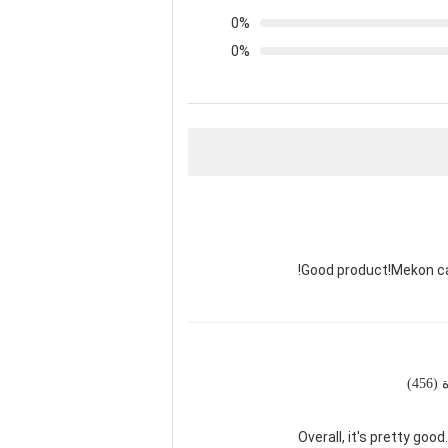
0%
0%
Good product!Mekon car
45)
Overall, it's pretty goo