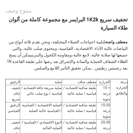
منتوج وصف
تجفيف سريع 1K2k البرايمر مع مجموعة كاملة من ألوان
طلاء السيارة
معطف واضح
لتلبية احتياجات العملاء المختلفة، ونحن نقدم ثلاثة أنواع من
البياضات عالية الأداء: الاقتصادية، القياسية، ومحتوى صلب عالية، والتي
جميعها لها صلابة عالية، لامع عالية،ومقاومة الكحول والبنزينيمكن أن يمنح
الطلاء الشفاف الحماية والمتانة والإشراق بعد رشها على طبقة القاعدة 1K.
بعد رشينتين رطبتين ، يمكن تحقيق التأثير اللامع والسلس.
درجة
الحرارة
معطف صاف
صلبة
الرقيق
الحرارة
< 15
طبقة صافية اقتصادية /
صلبة سريعة جافة اقتصادية /
خفيف
والطابق
درجة
قياسية / صلبة عالية
قياسية / نوع صلب عالي
جاف
مئوية
سريع
15-25
طبقة صافية اقتصادية /
الصلبة الاقتصادية / القياسية
الرقيق
درجة
قياسية / صلبة عالية
/ القياسية عالية الصلبة
القياسي
مئوية
25-35
طبقة صافية اقتصادية /
النوع الاقتصادي / القياسية /
خفيف
درجة
قياسية / صلبة عالية
الصلبة العالية
جاف