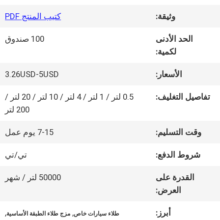
وثيقة:
كتيب المنتج PDF
جولة
الحد الأدنى
100 صندوق
في
لكمية:
المعمل
الأسعار:
3.26USD-5USD
تفاصيل التغليف:
0.5 لتر / 1 لتر / 4 لتر / 10 لتر / 20 لتر /
ضبط
200 لتر
الجودة
وقت التسليم:
7-15 يوم عمل
شروط الدفع:
تي/تي
اتصل
القدرة على
50000 لتر / شهر
بنا
العرض:
أبرز:
,
,
طلاء سيارات خاص
مزج طلاء الطبقة الأساسية