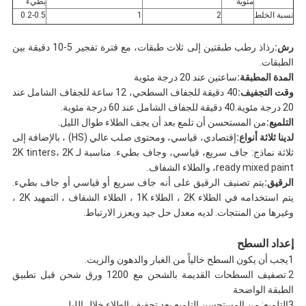
مئوية
بطيء
نسبة الخلط
2
1
0.2-0.5
رش:
رذاذ رطب طبقتين إلى ثلاث طبقات، مع فترة تفجير 5-10 دقيقة بين
الطبقات.
المدة المطبقة:
ساعتين عند 20 درجة مئوية
وقت التجفيف:
40 دقيقة للجفاف السطحي، 12 ساعة للجفاف الشامل عند
20 درجة مئوية.40 دقيقة للجفاف الشامل عند 60 درجة مئوية.
التلميع:
من المستحسن أن تلمع بعد أن يجف الطلاء طوال الليل.
لدينا ثلاثة أنواع:
إقتصادي، قياسي، ومحتوى صلب عالي (HS) ، بالإضافة إلى
ثلاثة نماذج: جاف سريع، قياسي، وجاف بطيء. مناسبة لـ 2K tinters، 2K
ready mixed paint، والطلاء الشفاف.
الرقيق:
يتم تصنيف الرقيق على أنه جاف سريع أو قياسي أو جاف بطيء.
يتم استخدامه في الطلاء 2K ، الطلاء 1K ، الطلاء الشفاف ، التمهيد 2K ،
وغيرها من المنتجات. لديه معدل حل جيد ويعزز الارتباط.
إعداد السطح
1يجب أن يكون السطح خالياً من الغبار والدهون والزيت.
2.تصفيف السطحات القديمة بالشحن مع 1200 ورق شحن قبل تطبيق
الطبقة الواضحة
3التلميع: من المستحسن التلميع بعد تجفيف الطلاء خلال الليل.