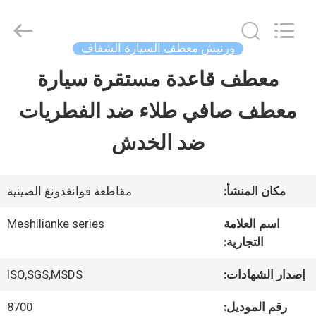
Guangzhou
Meklon
Chemical
Technology
ورنيش معطف السيارة الشفاف
Co.,
Ltd..
معطف قاعدة مستقرة سيارة
منزل
All
Rights
معطف صافي طلاء ضد الفطريات
Reserved.
المنتجات
ضد الخدش
أشرطة
مكان المنشأ:
مقاطعة قوانغدونغ الصينية
فيديو
اسم العلامة
Meshilianke series
التجارية:
حول
إصدار الشهادات:
ISO,SGS,MSDS
بنا
رقم الموديل:
8700