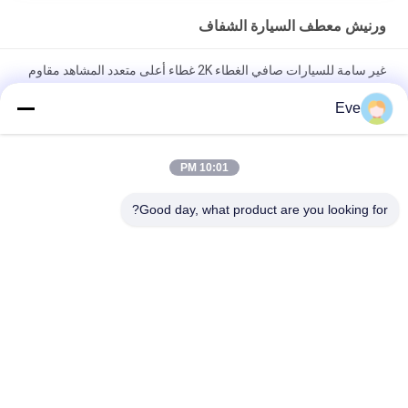
ورنيش معطف السيارة الشفاف
غير سامة للسيارات صافي الغطاء 2K غطاء أعلى متعدد المشاهد مقاوم
للرطوبة
Eve
طلاء شفاف للسيارات عديم الرائحة وعملي ومضاد للماء لحماية
السيارات
10:01 PM
معطف قاعدة مستقرة سيارة معطف صافي طلاء ضد الفطريات ضد
Good day, what product are you looking for?
الخدش
فئات شعبية
جميع
طلاء الأساس للسيارة
إعادة طلاء السيارات
البوليستر للسيارات
طلاء السيارة