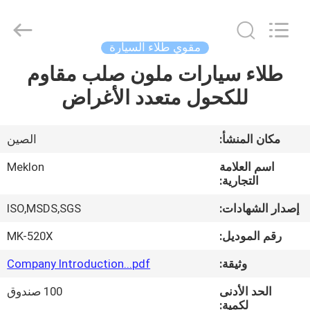
Meklon
Chemical
Technology
Co.,
Ltd..
مقوي طلاء السيارة
All
Rights
طلاء سيارات ملون صلب مقاوم
منزل
Reserved.
للكحول متعدد الأغراض
المنتجات
مكان المنشأ:
الصين
أشرطة
اسم العلامة
Meklon
فيديو
التجارية:
إصدار الشهادات:
ISO,MSDS,SGS
حول
رقم الموديل:
MK-520X
بنا
وثيقة:
Company Introduction...pdf
الحد الأدنى
100 صندوق
جولة
لكمية: