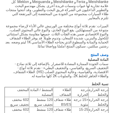
Meishilianke و Feriia و Meishilianke و Meiguanda و Meklon. كل
علامة تجارية لها عبوات وسمات فريدة أخرى. يشكل مهندسو البحث
والتطوير الداخليون في الشركة فريق البحث والتطوير، وقد أنتجوا منتجات
طلاء السيارات بمجموعة من الجودة من المنخفضة إلى المرتفعة التي
تلتزم بالمعايير.
الميزات: نقدم ثلاثة أنواع مختلفة من الورنيش عالي الأداء لإرضاء مجموعة
متنوعة من المستهلكين. يقع النوع العادي، والنوع عالي المحتوى الصلب،
والنوع الاقتصادي ضمن هذه الفئات الثلاث. جميعها مقاومة بشكل استثنائي
للكحول والبنزين، شديدة اللمعان، وتدوم طويلاً. قد يوفر الطلاء الشفاف
الحماية والمتانة والسطوع الذي يحتاجه الطلاء الأساسي 1K ليتم وضعه. بعد
رشتين مبللتين، سيكون المنتج أملسًا وواضحًا تمامًا.
وصف المنتج
المادة المصلبة
سمات الجودة الممتازة المضادة للاصفرار. بالإضافة إلى ثلاثة نماذج -
التجفيف السريع، والقياسي، والتجفيف البطيء - نقدم ثلاثة أنواع -
الاقتصادية، والقياسية، وعالية المحتوى الصلب (HS). الطلاء الشفاف،
والطلاء الجاهز للخلط 2K، والملونات 2K كلها مناسبة له.
نسبة الخلط
درجة الحرارة
درجة
الطلاء
المنشط / المادة
المخفف
والخلط
الحرارة
الشفاف
المصلبة
درجة الحرارة
<15 درجة
طلاء شفاف
120 منشط
602 مخفف
والخلط
مئوية
BS/ES
تجفيف سريع
تجفيف سريع
درجة الحرارة
15-25
طلاء شفاف
120 منشط
602 مخفف