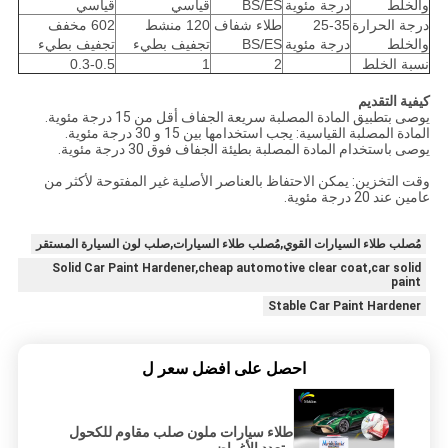
والخلط
درجة مئوية
BS/ES
قياسي
قياسي
درجة الحرارة
25-35
طلاء شفاف
120 منشط
602 مخفف
والخلط
درجة مئوية
BS/ES
تجفيف بطيء
تجفيف بطيء
نسبة الخلط
2
1
0.3-0.5
كيفية التقديم
يوصى بتطبيق المادة المصلبة سريعة الجفاف أقل من 15 درجة مئوية.
المادة المصلبة القياسية: يجب استخدامها بين 15 و 30 درجة مئوية.
يوصى باستخدام المادة المصلبة بطيئة الجفاف فوق 30 درجة مئوية.
وقت التخزين: يمكن الاحتفاظ بالعناصر الأصلية غير المفتوحة لأكثر من
عامين عند 20 درجة مئوية.
مُصلب طلاء السيارات القوي,مُصلب طلاء السيارات,صلب لون السيارة المستقر
Solid Car Paint Hardener,cheap automotive clear coat,car solid
paint
Stable Car Paint Hardener
احصل على افضل سعر ل
طلاء سيارات ملون صلب مقاوم للكحول