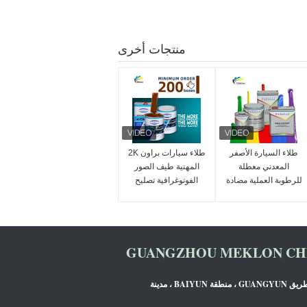
منتجات أخرى
طلاء السيارة الأصفر
طلاء سيارات براون 2K
المعدني معطلة
المهنية طيف الصور
للرطوبة العملية مضادة
الفوتوغرافية تصليح
للتلاشي
السيارات تصليح
السيارات
GUANGZHOU MEKLON CHE
الغرفة 1309 ، البرج B ، JIADA INTERNATIONAL ، طريق GUANGYUN ، منطقة BAIYUN ، مدينة