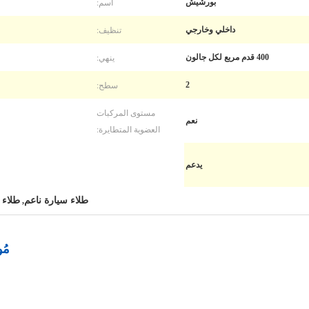
اسم:
بورشيش
تنظيف:
داخلي وخارجي
ينهي:
400 قدم مربع لكل جالون
سطح:
2
مستوى المركبات
نعم
العضوية المتطايرة:
يدعم
طلاء سيارة ناعم
طلاء 
,
مُ