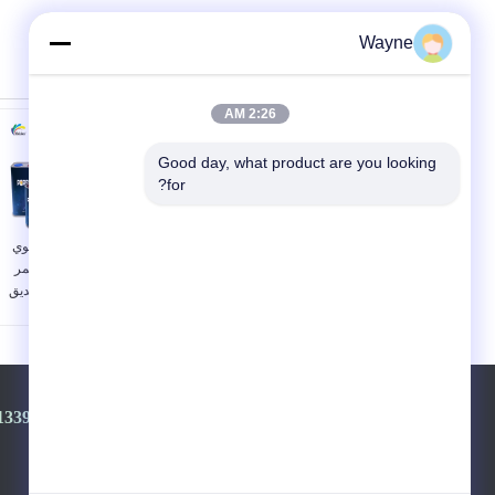
Wayne
2:26 AM
Good day, what product are you looking 
for?
طلاء سيارات علوي لامع
طلاء سيارات علوي
وشفاف مقاوم للعفن
عديم الرائحة أحمر
طلاء إصلاح السيارات
برتقالي اللون صديق
للبيئة ISO MSDS
الهاتف ::
86-+8613392100968-+8613501528806