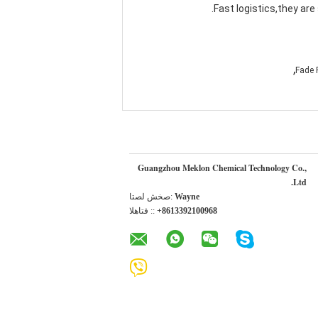
Fast logistics,they are
,
Fade 
Guangzhou Meklon Chemical Technology Co.,
Ltd.
Wayne
اتصل شخص:
+8613392100968
الهاتف ::