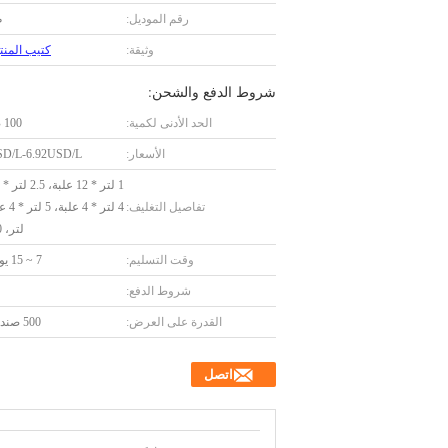
رقم الموديل:
ص
وثيقة:
كتيب المنتج F
شروط الدفع والشحن:
الحد الأدنى لكمية:
100 صندوق
الأسعار:
SD/L-6.92USD/L
تفاصيل التغليف:
لتر، 200 لتر
وقت التسليم:
7 ~ 15 يوم عمل
شروط الدفع:
القدرة على العرض:
500 صندوق/يوم
اتصل