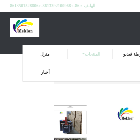
الهاتف ::
86-+8613392100968-+8613501528806
ة فيديو
المنتجات
منزل
أخبار
طلاء السيارة
المنتجات
منزل