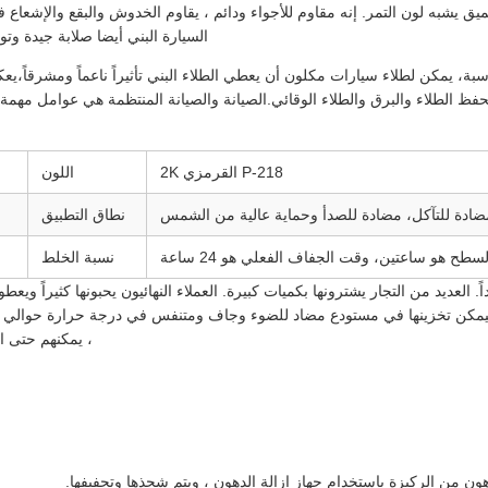
ميق يشبه لون التمر. إنه مقاوم للأجواء ودائم ، يقاوم الخدوش والبقع والإشعا
السيارة البني أيضا صلابة جيدة وتو
ناسبة، يمكن لطلاء سيارات مكلون أن يعطي الطلاء البني تأثيراً ناعماً ومشرقاً،
 بحفظ الطلاء والبرق والطلاء الوقائي.الصيانة والصيانة المنتظمة هي عوامل مه
P-218 القرمزي 2K
اللون
ضادة للتآكل، مضادة للصدأ وحماية عالية من الشمس
نطاق التطبيق
ح هو ساعتين، وقت الجفاف الفعلي هو 24 ساعة
نسبة الخلط
 العديد من التجار يشترونها بكميات كبيرة. العملاء النهائيون يحبونها كثيراً ويع
، يمكنهم حتى الاح
ون من الركيزة باستخدام جهاز إزالة الدهون ، ويتم شحذها وتجفيفها.