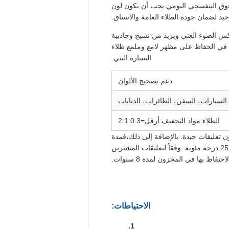
ع فوق البنفسجي اليومي.يجب أن يكون لون
حيد لضمان جودة الطلاء العامة والاتساق.
يعكس الضوء الغني ويزيد من نسيج وجاذبية
مة في الحفاظ على مظهر لامع وملمع طلاء
السيارة البني.
دعم تصحيح الألوان
السيارات، السفن، الطائرات، الدبابات
الطلاء:مواد التجفيف:أرقل=2:1:0.3
طون تعليقات جيدة. بالإضافة إلى ذلك،فمدة
صلاحية طلاء السيارة هذه هي 3-5 سنواتيمكن تخزينها في مستودع مضاد للضوء وجاف ومتنفس في درجة حرارة حوالي 25 درجة مئوية. وفقاً لتعليقات المشترين
تفاظ بها في المخزون لمدة 8 سنوات.
الاحتياطات: