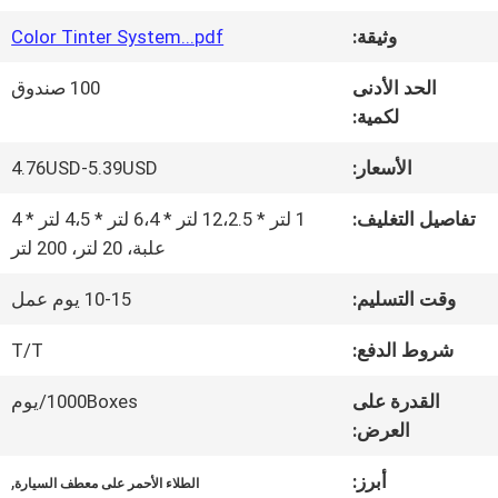
وثيقة:
Color Tinter System...pdf
جولة
الحد الأدنى
100 صندوق
في
لكمية:
المعمل
الأسعار:
4.76USD-5.39USD
تفاصيل التغليف:
1 لتر * 12،2.5 لتر * 6،4 لتر * 4،5 لتر * 4
ضبط
علبة، 20 لتر، 200 لتر
الجودة
وقت التسليم:
10-15 يوم عمل
شروط الدفع:
T/T
اتصل
القدرة على
1000Boxes/يوم
بنا
العرض:
أبرز:
,
الطلاء الأحمر على معطف السيارة