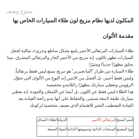
منتوج وصف
المكلون لديها نظام مزيج لون طلاء السيارات الخاص بها
مقدمة الألوان
طلاء السيارات البرتقالي الأحمر يلمع بشكل ساطع وجريء، مثالية لجعل
السيارات تظهر باللون. إنه مزيج من الأحمر الحار والبرتقالي المشرق، مما
يخلق مظهرًا جديدًا ومثيرًا.
طلاء السيارة من طراز "المانجيرين" هو مزيج ممتع ليس فقط برتقالياً،
وليس فقط أحمر، بل أفضل من الاثنين.إنه النوع من الألوان التي تحوّل
الرؤوس وتعطي سيارتك مظهرًا رائعًاتبدو مخصصة
هذا الطلاء ليس فقط عن اللون، بل أيضا عن اللمعان والجودة. إنه يعطي
سيارتك طبقة لامعة تستمر، والحفاظ على أنها تبدو رائعة القيادة بعد
القيادة.التشطيب المثير للاهتمام الذي يضيف شخصية لركوبك.
اسم المنتج
البرتقالي الأحمر
الدولة
الطلاء السائل
نوع المصنع
المنتجات الذاتية وتسويقها الذاتية
المواد
الصبغة