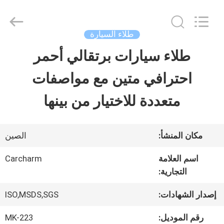
Guangzhou
Meklon
Chemical
Technology
طلاء السيارة
Co.,
Ltd..
طلاء سيارات برتقالي أحمر
منزل
All
Rights
احترافي متين مع مواصفات
Reserved.
المنتجات
متعددة للاختيار من بينها
أشرطة
مكان المنشأ:
الصين
فيديو
اسم العلامة
Carcharm
التجارية:
حول
إصدار الشهادات:
ISO,MSDS,SGS
بنا
رقم الموديل:
MK-223