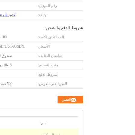
رقم الموديل:
وثيقة:
كتيب المنتج F
شروط الدفع والشحن:
الحد الأدنى لكمية:
100 صندوق
الأسعار:
SD/L-5.56USD/L
تفاصيل التغليف:
صندوق / 
وقت التسليم:
10-15 يوم عمل
شروط الدفع:
القدرة على العرض:
500 صندوق/يوم
اتصل
اسم:
مستوى المركبات