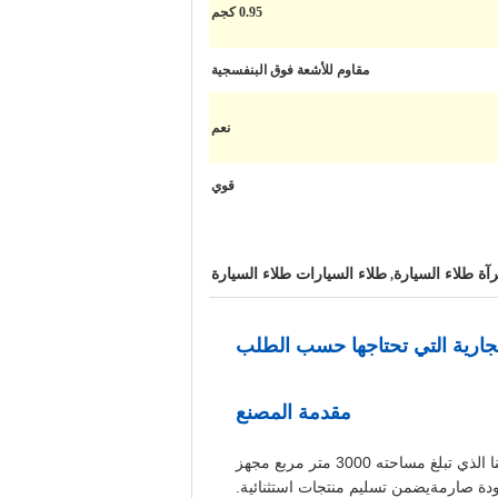
0.95 كجم
مقاوم للأشعة فوق البنفسجية
نعم
قوي
رآة طلاء السيارة
طلاء السيارات طلاء السيارة
,
لتجارية التي تحتاجها حسب الطلب
مقدمة المصنع
مقرها في قوانغتشو، نحن مصنعون متخصصون في حلول طلاء السيارات عالية الأداءتتضمن ألوان 1K و 2Kمرفقنا الذي تبلغ مساحته 3000 متر مربع مجهز
 جودة صارمةيضمن تسليم منتجات استثنائية.