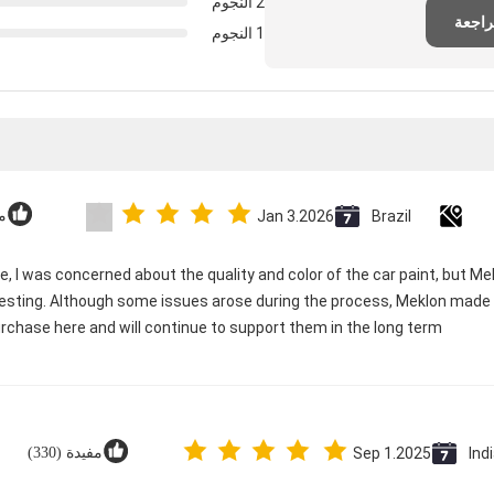
2 النجوم
راجعة
1 النجوم
Brazil
Jan 3.2026
مف
e, I was concerned about the quality and color of the car paint, but Me
esting. Although some issues arose during the process, Meklon made e
rchase here and will continue to support them in the long term
Ind
Sep 1.2025
مفيدة (330)