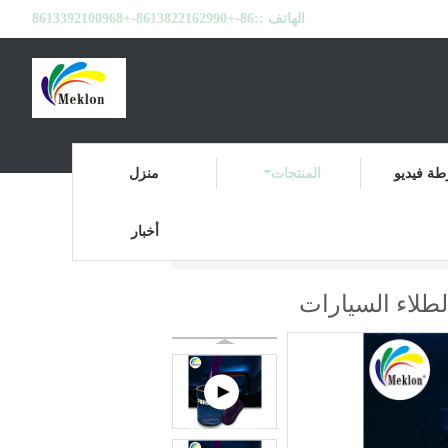
الهاتف ::
86-+8613822162990-+8613392100968
ة فيديو
المنتجات
منزل
أخبار
طلاء الأساس للسيارة
المنتجات
منزل