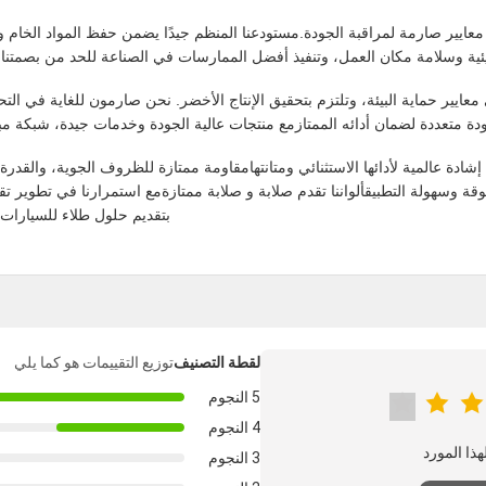
معايير صارمة لمراقبة الجودة.مستودعنا المنظم جيدًا يضمن حفظ المواد الخام وا
يئية وسلامة مكان العمل، وتنفيذ أفضل الممارسات في الصناعة للحد من بصمتنا ال
ي معايير حماية البيئة، وتلتزم بتحقيق الإنتاج الأخضر. نحن صارمون للغاية في 
دة متعددة لضمان أدائه الممتازمع منتجات عالية الجودة وخدمات جيدة، شبكة مبيع
ادة عالمية لأدائها الاستثنائي ومتانتهامقاومة ممتازة للظروف الجوية، والقدرة
وسهولة التطبيقألواننا تقدم صلابة و صلابة ممتازةمع استمرارنا في تطوير تقنيا
بتقديم حلول طلاء للسيارات 
لقطة التصنيف
توزيع التقييمات هو كما يلي
5 النجوم
4 النجوم
3 النجوم