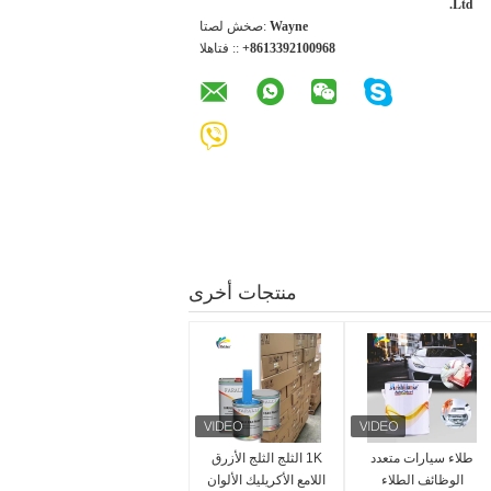
Ltd.
Wayne
اتصل شخص:
+8613392100968
الهاتف ::
منتجات أخرى
طلاء سيارات متعدد
1K الثلج الثلج الأزرق
الوظائف الطلاء
اللامع الأكريليك الألوان