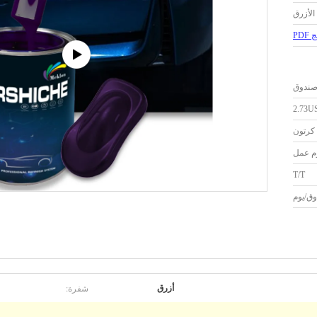
الأزرق
PD
2.73U
كرتون
T/T
شفرة:
أزرق