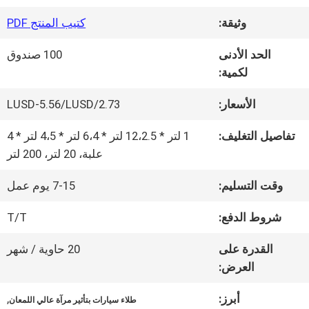
وثيقة:
كتيب المنتج PDF
جولة
الحد الأدنى
100 صندوق
في
لكمية:
المعمل
الأسعار:
2.73/LUSD-5.56/LUSD
تفاصيل التغليف:
1 لتر * 12،2.5 لتر * 6،4 لتر * 4،5 لتر * 4
ضبط
علبة، 20 لتر، 200 لتر
الجودة
وقت التسليم:
7-15 يوم عمل
شروط الدفع:
T/T
اتصل
القدرة على
20 حاوية / شهر
بنا
العرض:
أبرز:
,
طلاء سيارات بتأثير مرآة عالي اللمعان