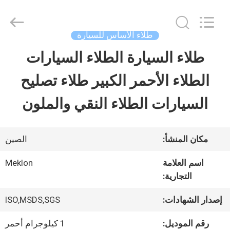
Guangzhou
Meklon
Chemical
Technology
طلاء الأساس للسيارة
Co.,
Ltd..
طلاء السيارة الطلاء السيارات
منزل
All
Rights
الطلاء الأحمر الكبير طلاء تصليح
Reserved.
المنتجات
السيارات الطلاء النقي والملون
أشرطة
مكان المنشأ:
الصين
فيديو
اسم العلامة
Meklon
التجارية:
حول
إصدار الشهادات:
ISO,MSDS,SGS
بنا
رقم الموديل:
1 كيلوجرام أحمر