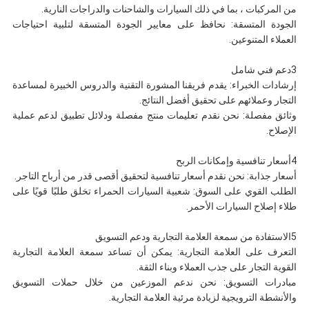
من المركبات ، بما في ذلك السيارات والشاحنات والدراجات النارية.
الجودة المتسقة: نحافظ على معايير الجودة المتسقة لتلبية احتياجات
العملاء المتنوعين.
3دعم فني شامل
إرشادات الخبراء: يقدم فريقنا المشورة التقنية والدروس الخبيرة لمساعدة
التجار وعملائهم على تحقيق أفضل النتائج.
وثائق مفصلة: نحن نقدم تعليمات منتج مفصلة ودلائل تطبيق لدعم عملية
الإصلاح.
4أسعار تنافسية وإمكانات الربح
أسعار جذابة: نحن نقدم أسعار تنافسية لتحقيق أقصى قدر من أرباح التاجر.
الطلب القوي على السوق: شعبية السيارات الحمراء تخلق طلبًا قويًا على
طلاء إصلاح السيارات الأحمر.
5الاستفادة من سمعة العلامة التجارية ودعم التسويق
التعرف على العلامة التجارية: يمكن أن تساعد سمعة العلامة التجارية
القوية التجار على جذب العملاء وبناء الثقة.
مبادرات التسويق: نحن ندعم الموزعين من خلال حملات التسويق
والأنشطة الترويجية لزيادة مرئية العلامة التجارية.