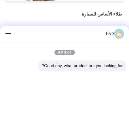
طلاء الأساس للسيارة
طلاء سيارات متعدد الوظائف الطلاء الأساسي المقاوم للرطوبة المقاوم
Eve
للأشعة فوق البنفسجية
طلاء أساسي شفاف عملي للسيارات، مضاد للعفن، أكريليك شفاف
9:04 AM
للسيارات
Good day, what product are you looking for?
طلاء سيارة أزرق لامع معطف أكريليك مضاد للطقس
فئات شعبية
جميع
طلاء الأساس للسيارة
إعادة طلاء السيارات
البوليستر للسيارات
طلاء السيارة