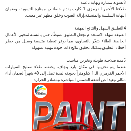
3تسوية ممتازة ونهاية ناعمة
طلاءنا الأحمر القرمزي 1 كارت يقدم خصائص ممتازة للتسوية، وضمان
النهاية السلسة والمتسقة.إزالة العيوب وخلق مظهر غير معيب.
4التطبيق السهل والنتائج المهنية
الصيغة سهلة الاستخدام تجعل التطبيق بسيطًا، حتى بالنسبة لمحبي الأعمال
الخاصة. الطلاء يتبذّر بالتساوي، مما يوفر تغطية متسقة ويقلل من خطر
أخطاء التطبيق.يمكنك تحقيق نتائج ذات جودة مهنية بسهولة.
5مدة صلاحية طويلة وتخزين مناسب
عندما يتم تخزينها في مكان بارد وجاف، يحتفظ طلاء تصليح السيارات
الأحمر القرمزي الـ 1 كيلومتراً بجودته لمدة تصل إلى 48 شهراً لضمان أداء
مثالي،بعيدا عن أشعة الشمس المباشرة ومصادر الحرارة.