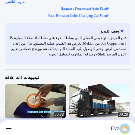
مقاوم للتلاشى
Harmless Pearlescent Auto Paint
#
Fade Resistant Color Changing Car Paint
#
وصف الفيديو:
تابع العرض التوضيحي العملي الذي يسلط الضوء على نقاط أداء طلاء السيارة P-
305 Copper Pearl من Meklon. يعرض هذا الفيديو عملية التطبيق، بدءًا من إعداد
مسدس الرش وحتى الوصول إلى اللمسة النهائية اللامعة، ويوضح خصائص تغيير
اللون الفريدة للطلاء وقدراته المقاومة للعوامل الجوية.
فيديوهات ذات علاقة
00:38
00:28
معطف قاعدة مقاوم للماء طلاء رش
كرة إسفنجية لتنظيف السيارة لتجديد
Eve
السيارة متعدد الوظائف صديقة للبيئة و
إشراقة الجسم | عرض توضيحي لأداة
غير ضارة
Meklon Refinish Prep