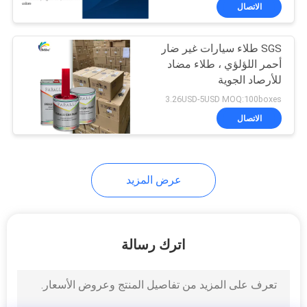
في
الاتصال
المعمل
SGS طلاء سيارات غير ضار
أحمر اللؤلؤي ، طلاء مضاد
ضبط
للأرصاد الجوية
الجودة
3.26USD-5USD MOQ:100boxes
الاتصال
اتصل
بنا
عرض المزيد
أخبار
اترك رسالة
طلب
اقتباس