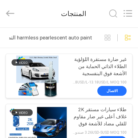
Meklon
Chemical
Technology
المنتجات
Co.,
Ltd..
All
Rights
منزل
Reserved.
harmless pearlescent auto paint التصنيع عبر الإنترنت
المنتجات
غير ضارة مستقرة اللؤلؤية
الطلاء الذاتي الحماية من
أشرطة
الأشعة فوق البنفسجية
فيديو
الطلاء اللؤلؤي الأبيض
11.58USD/L-13.18USD/L MOQ:100 صندوق
البلور
الاتصال
حول
طلاء سيارات مستقر 2K
بنا
غلاف أعلى غير ضار مقاوم
للقلي مضاد للأشعة فوق
جولة
البنفسجية
3.26USD-5USD MOQ:100 صندوق