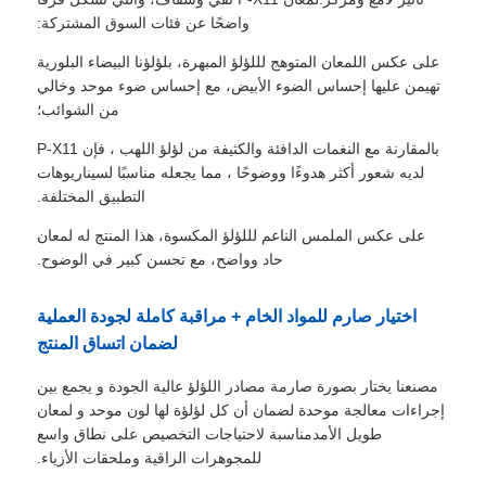
واضحًا عن فئات السوق المشتركة:
على عكس اللمعان المتوهج لللؤلؤ المبهرة، بلؤلؤنا البيضاء البلورية
تهيمن عليها إحساس الضوء الأبيض، مع إحساس ضوء موحد وخالي
من الشوائب؛
بالمقارنة مع النغمات الدافئة والكثيفة من لؤلؤ اللهب ، فإن P-X11
لديه شعور أكثر هدوءًا ووضوحًا ، مما يجعله مناسبًا لسيناريوهات
التطبيق المختلفة.
على عكس الملمس الناعم لللؤلؤ المكسوة، هذا المنتج له لمعان
حاد وواضح، مع تحسن كبير في الوضوح.
اختيار صارم للمواد الخام + مراقبة كاملة لجودة العملية
لضمان اتساق المنتج
مصنعنا يختار بصورة صارمة مصادر اللؤلؤ عالية الجودة و يجمع بين
إجراءات معالجة موحدة لضمان أن كل لؤلؤة لها لون موحد و لمعان
طويل الأمدمناسبة لاحتياجات التخصيص على نطاق واسع
للمجوهرات الراقية وملحقات الأزياء.