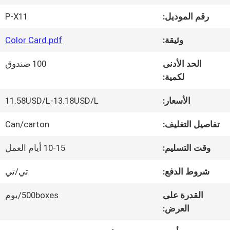
رقم الموديل:
P-X11
جولة
وثيقة:
Color Card.pdf
في
الحد الأدنى
100 صندوق
المعمل
لكمية:
الأسعار:
11.58USD/L-13.18USD/L
ضبط
تفاصيل التغليف:
Can/carton
الجودة
وقت التسليم:
10-15 أيام العمل
اتصل
شروط الدفع:
تي/تي
بنا
القدرة على
500boxes/يوم
العرض: