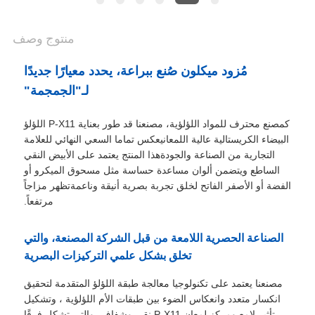
منتوج وصف
مُزود ميكلون صُنع ببراعة، يحدد معيارًا جديدًا
لـ"الجمجمة"
كمصنع محترف للمواد اللؤلؤية، مصنعنا قد طور بعناية P-X11 اللؤلؤ
البيضاء الكريستالية عالية اللمعانيعكس تماما السعي النهائي للعلامة
التجارية من الصناعة والجودةهذا المنتج يعتمد على الأبيض النقي
الساطع ويتضمن ألوان مساعدة حساسة مثل مسحوق الميكرو أو
الفضة أو الأصفر الفاتح لخلق تجربة بصرية أنيقة وناعمةتظهر مزاجاً
مرتفعاً.
الصناعة الحصرية اللامعة من قبل الشركة المصنعة، والتي
تخلق بشكل علمي التركيزات البصرية
مصنعنا يعتمد على تكنولوجيا معالجة طبقة اللؤلؤ المتقدمة لتحقيق
انكسار متعدد وانعكاس الضوء بين طبقات الأم اللؤلؤية ، وتشكيل
تأثير لامع ومركز.لمعان P-X11 نقي وشفاف، والتي تشكل فرقًا