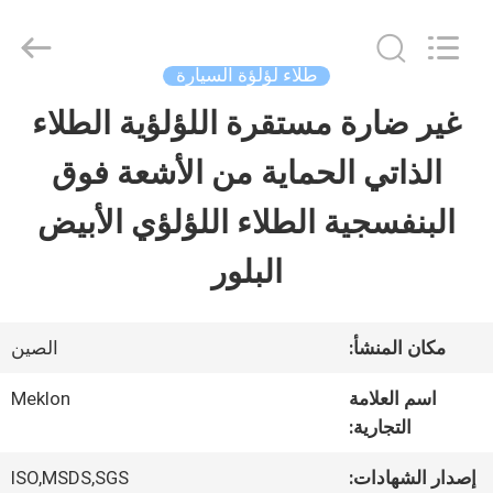
Guangzhou
Meklon
Chemical
Technology
طلاء لؤلؤة السيارة
Co.,
Ltd..
غير ضارة مستقرة اللؤلؤية الطلاء
منزل
All
Rights
الذاتي الحماية من الأشعة فوق
Reserved.
المنتجات
البنفسجية الطلاء اللؤلؤي الأبيض
البلور
أشرطة
فيديو
مكان المنشأ:
الصين
اسم العلامة
Meklon
حول
التجارية:
بنا
إصدار الشهادات:
ISO,MSDS,SGS