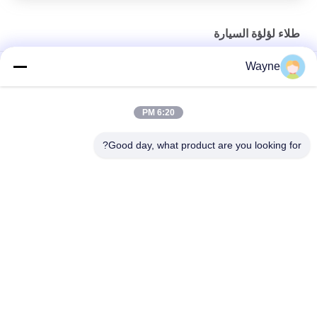
طلاء لؤلؤة السيارة
Wayne
طلاء لؤلؤ السيارة المقاوم للعفن متعدد الوظائف اللون الأبيض العملي
طلاء سيارات لؤلؤي أحمر غير سام متعدد المشاهد مقاوم للبهتان
6:20 PM
طلاء سيارة مقاوم للماء أخضر لؤلؤي مضاد للأشعة فوق البنفسجية طبقة
Good day, what product are you looking for?
أساس 1K ثابت لهيكل السيارة
فئات شعبية
جميع
طلاء الأساس للسيارة
إعادة طلاء السيارات
البوليستر للسيارات
طلاء السيارة