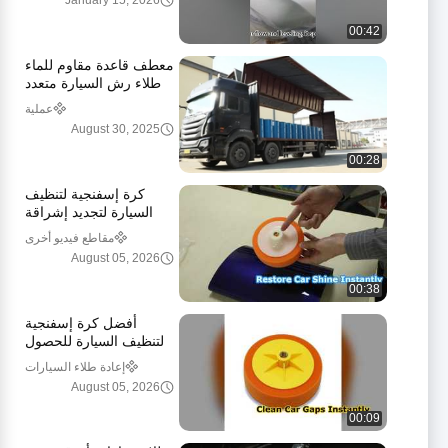
January 15, 2026
00:42
معطف قاعدة مقاوم للماء
طلاء رش السيارة متعدد
الوظائف صديقة للبيئة و
عملية
غير ضارة
August 30, 2025
00:28
كرة إسفنجية لتنظيف
السيارة لتجديد إشراقة
الجسم | عرض توضيحي
مقاطع فيديو أخرى
لأداة Meklon Refinish
August 05, 2026
Prep
00:38
أفضل كرة إسفنجية
لتنظيف السيارة للحصول
على لمعان مثالي
إعادة طلاء السيارات
August 05, 2026
00:09