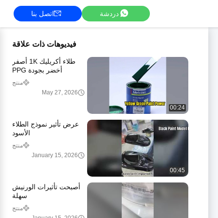
دردشة
اتصل بنا
فيديوهات ذات علاقة
طلاء أكريليك 1K أصفر
أخضر بجودة PPG
منتج
May 27, 2026
00:24
عرض تأثير نموذج الطلاء
الأسود
منتج
January 15, 2026
00:45
أصبحت تأثيرات الورنيش
سهلة
منتج