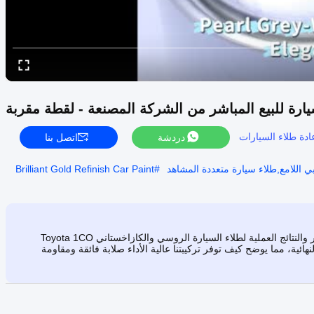
ارة للبيع المباشر من الشركة المصنعة - لقطة مقربة
ادة طلاء السيارات
دردشة
اتصل بنا
بي اللامع,طلاء سيارة متعددة المشاهد
#
Brilliant Gold Refinish Car Paint
من المفهوم إلى العرض التوضيحي، يسلط هذا الفيديو الضوء على التطور والنتائج العملية لطلاء السيارة الروسي والكازاخستاني Toyota 1CO
النهائية، مما يوضح كيف توفر تركيبتنا عالية الأداء صلابة فائقة ومقاومة