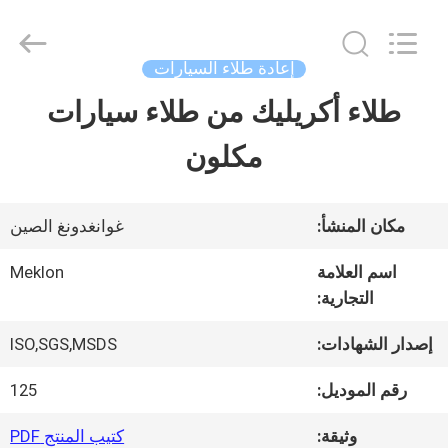
Guangzhou
Meklon
Chemical
Technology
إعادة طلاء السيارات
Co.,
Ltd..
طلاء أكريليك من طلاء سيارات
منزل
All
Rights
مكلون
Reserved.
المنتجات
مكان المنشأ:
غوانغدونغ الصين
أشرطة
اسم العلامة
Meklon
التجارية:
فيديو
إصدار الشهادات:
ISO,SGS,MSDS
حول
رقم الموديل:
125
بنا
وثيقة:
كتيب المنتج PDF