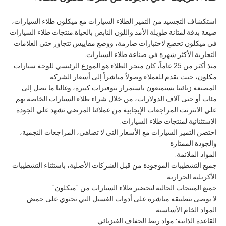
استكشاف التجسيد من التميز الطلاء السيارات مع ميكلون طلاء السيارات،
صيغة بدقة لمتانة طويلة الأمد واللون النابض بالحياة.منتجات طلاء السيارات
في ميكلون تخضع لاختبارات صارمة، ووضع مقاييس تتجاوز حتى العلامات
التجارية الأكثر شهرة في صناعة طلاء السيارات.
منذ أكثر من 25 عاماً، كان متجر الطلاء هو الموزع الرئيسي للوحة سيارات
مكلون، حيث يقدم للعملاء وصولاً مباشراً إلى أسعار الشركة
المصنعة.زبائننا يستمتعون باستمرار بتوفيرات كبيرة، وغالبا ما تصل إلى
مئات أو حتى آلاف الدولارات، من خلال شراء طلاء السيارات الخاصة بهم
على الانترنت.المراجعات الإيجابية من عملائنا المرضى تشهد على الجودة
الاستثنائية لمنتجات طلاء السيارات.
احتضن التميز السيارات مع الأسعار التي لا تضاهى، المراجعات النجمية،
والجودة الممتازة
المواد الملائمة:
جميع التشطيبات الموجودة من قبل الشركات الأصلية، باستثناء التشطيبات
الأكريلية الحرارية.
جميع المنتجات الحالية لتحضير طلاء السيارات من "ميكلون"
لا يوصى بتطبيقه مباشرة على أدوات الغسيل التي تحتوي على حمض.
المواد الخام الأساسية
القاعدة الذاتية: مواد ربط الجفاف الفيزيائي