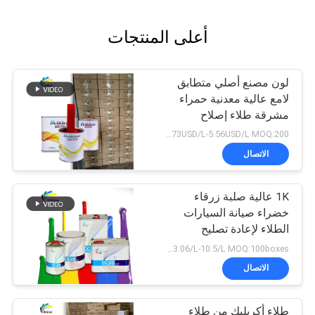
أعلى المنتجات
لون مصنع أصلي متطابق
لامع عالية معدنية حمراء
مشرقة طلاء إصلاح
السيارات
2.73USD/L-5.56USD/L MOQ:200 لتر
الاتصال
1K عالية صلبة زرقاء
خضراء صيانة السيارات
الطلاء لإعادة تصليح
السيارة
USD3.06/L-10.5/L MOQ:100boxes
الاتصال
طلاء أكريليك من طلاء