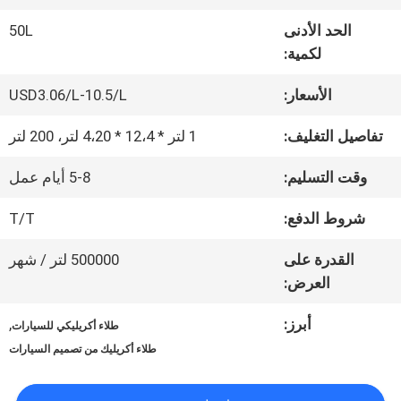
الحد الأدنى
50L
جولة
لكمية:
في
الأسعار:
USD3.06/L-10.5/L
المعمل
تفاصيل التغليف:
1 لتر * 12،4 * 4،20 لتر، 200 لتر
وقت التسليم:
5-8 أيام عمل
ضبط
شروط الدفع:
T/T
الجودة
القدرة على
500000 لتر / شهر
العرض:
اتصل
أبرز:
,
طلاء أكريليكي للسيارات
بنا
طلاء أكريليك من تصميم السيارات