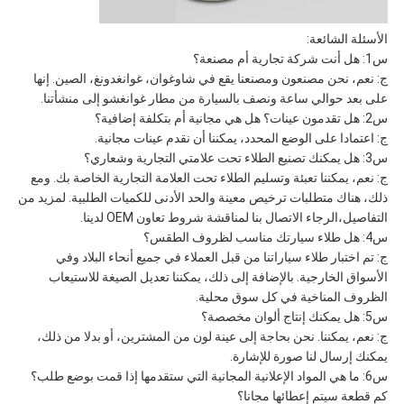
الأسئلة الشائعة:
س1: هل أنت شركة تجارية أم مصنعة؟
ج: نعم، نحن مصنعون ومصنعنا يقع في شاوغوان، غوانغدونغ، الصين. إنها
على بعد حوالي ساعة ونصف بالسيارة من مطار غوانغشو إلى منشأتنا.
س2: هل تقدمون عينات؟ هل هي مجانية أم بتكلفة إضافية؟
ج: اعتمادا على الوضع المحدد، يمكننا أن نقدم عينات مجانية.
س3: هل يمكنك تصنيع الطلاء تحت علامتي التجارية وشعاري؟
ج: نعم، يمكننا تعبئة وتسليم الطلاء تحت العلامة التجارية الخاصة بك. ومع
ذلك، هناك متطلبات ترخيص معينة والحد الأدنى للكميات الطلبية. لمزيد من
التفاصيل،الرجاء الاتصال بنا لمناقشة شروط تعاون OEM لدينا.
س4: هل طلاء سيارتك مناسب لظروف الطقس؟
ج: تم اختبار طلاء سياراتنا من قبل العملاء في جميع أنحاء البلاد وفي
الأسواق الخارجية. بالإضافة إلى ذلك، يمكننا تعديل الصيغة للاستيعاب
الظروف المناخية في كل سوق محلية.
س5: هل يمكنك إنتاج ألوان مخصصة؟
ج: نعم، يمكننا. نحن بحاجة إلى عينة لون من المشترين، أو بدلا من ذلك،
يمكنك إرسال لنا صورة للإشارة.
س6: ما هي المواد الإعلانية المجانية التي ستقدمها إذا قمت بوضع طلب؟
كم قطعة سيتم إعطائها مجانا؟