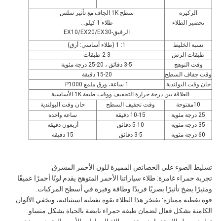
الركيزة
سطح 1K الجاف مع تأثير سلس
تحضير الطلاء
طلاء 1 كيلو...
الرقيق-EX10/EX20/EX30
نسبة الخليط
1: 1 (طلاء أساسي: أرق)
طبقات الرش
2-3 طبقات
وقت التوهج
3-5 دقائق ، 20-25 درجة مئوية
وقت جفاف السطح
15-20 دقيقة
حان وقت البولندية
1 ساعة، ورق ملمع P1000
العلاقة بين درجة حرارة التجفيف ووقت طبقة 1K الأساسية
10مفتوحة
وقت تجفيف السطح
حان وقت البولندية
25 درجة مئوية
10-15 دقيقة
ساعة واحدة
35 درجة مئوية
5-10 دقائق
أربعون دقيقة
60 درجة مئوية
3-5 دقائق
15 دقيقة
تسليط الضوء على الخصائص المميزة للون الأحمر المشرق:
تجربة حمراء غامرة: طلاء سياراتنا الأحمر المتوهج يقدم لونًا أحمرًا عميقًا
ومثيرًا يضخ تأثيرًا بصريًا فريدًا وطاقة وفيرة في أسطح المركبات.
قوة تغطية ممتازة: يفتخر هذا الطلاء بقوة تغطية استثنائية، ويخفي الألوان
الكامنة بشكل فعال لضمان طبقة حمراء نابضة بالحياة بشكل متساو.