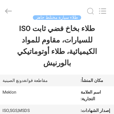
Guangzhou
Meklon
Chemical
Technology
طلاء سيارة مختلط جاهز
Co.,
Ltd..
طلاء بخاخ فضي ثابت ISO
منزل
All
Rights
للسيارات، مقاوم للمواد
Reserved.
المنتجات
الكيميائية، طلاء أوتوماتيكي
بالورنيش
أشرطة
فيديو
مكان المنشأ:
مقاطعة قوانغدونغ الصينية
اسم العلامة
Meklon
حول
التجارية:
بنا
إصدار الشهادات:
ISO,SGS,MSDS