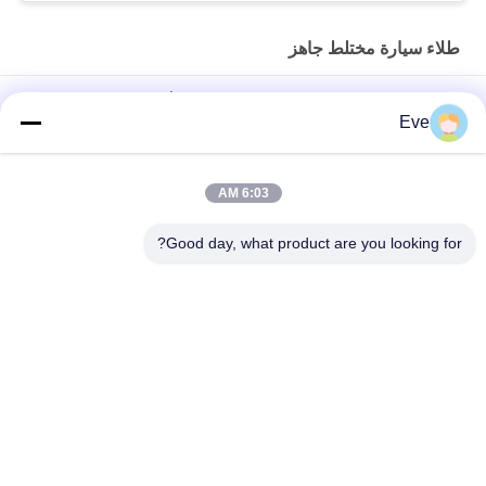
طلاء سيارة مختلط جاهز
مقاوم للرطوبة جاهزة للوحة المركبة المختلطة أزرق السماء مضاد
Eve
للأشعة فوق البنفسجية متعددة الوظائف
طلاء سيارة أخضر مشرق مضاد للآثار الجوية
6:03 AM
اللؤلؤ الأبيض جاهز مزيج من طلاء السيارات رشاش متعددة الأغراض غير
Good day, what product are you looking for?
سامة
فئات شعبية
جميع
طلاء الأساس للسيارة
إعادة طلاء السيارات
البوليستر للسيارات
طلاء السيارة