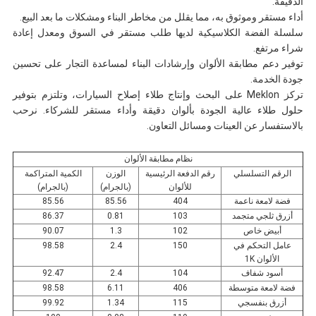
الدقيقة.
أداء مستقر وموثوق به، مما يقلل من مخاطر البناء ومشكلات ما بعد البيع.
سلسلة الفضة الكلاسيكية لديها طلب مستقر في السوق ومعدل إعادة
شراء مرتفع.
توفير دعم مطابقة الألوان وإرشادات البناء لمساعدة التجار على تحسين
جودة الخدمة.
تركز Meklon على البحث وإنتاج طلاء إصلاح السيارات، وتلتزم بتوفير
حلول طلاء عالية الجودة بألوان دقيقة وأداء مستقر للشركاء. نرحب
بالاستفسار عن العينات ومسائل التعاون.
نظام مطابقة الألوان
الرقم التسلسلي
رقم الدفعة الرئيسية
الوزن
الكمية المتراكمة
للألوان
(بالجرام)
(بالجرام)
فضة لامعة ناعمة
404
85.56
85.56
أزرق ثلجي متجمد
103
0.81
86.37
أبيض خاص
102
1.3
90.07
عامل التحكم في
150
2.4
98.58
الألوان 1K
أسود شفاف
104
2.4
92.47
فضة لامعة متوسطة
406
6.11
98.58
أزرق بنفسجي
115
1.34
99.92