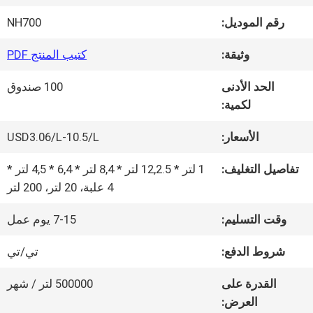
رقم الموديل:
NH700
جولة
وثيقة:
كتيب المنتج PDF
في
الحد الأدنى
100 صندوق
المعمل
لكمية:
الأسعار:
USD3.06/L-10.5/L
ضبط
تفاصيل التغليف:
1 لتر * 12,2.5 لتر * 8,4 لتر * 6,4 * 4,5 لتر *
الجودة
4 علبة، 20 لتر، 200 لتر
وقت التسليم:
7-15 يوم عمل
اتصل
شروط الدفع:
تي/تي
بنا
القدرة على
500000 لتر / شهر
العرض: