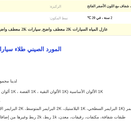
الركيزة:
شفاف مع اللون الأصفر الفاتح
نمط المكون:
2 سنة ، في 20 ℃
عازل المياه السيارات 2K معطف واضح
سيارات 2K معطف واضح غير ضار
,
المورد الصيني طلاء سيارات
لدينا مجمو
1K الألوان الأساسية (1K الألوان النقية ، 1K الفضة ، 1K ألوان اللؤلؤ و 1K لون اللؤلؤ الكريستالي).
2K
متوسط، 2K البرايمر الايبوكسي و 1K البرايمر البلاستيكي).
طبقات شفافة، مكثفات، رقيقات، معدن، 1k ربط، 2k ربط وغيرها من إضافات الطلاء إعادة تدوير السيارات، الخ