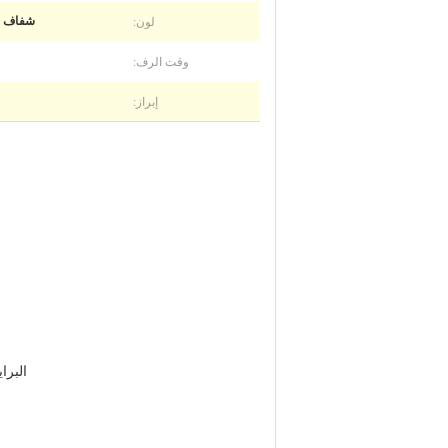
لون:
شفاف ، 
وقت الرف:
إبراز:
البرايمر (1K البرايمر السطحي، 1K البلاستيك، 2K البرايمر ال