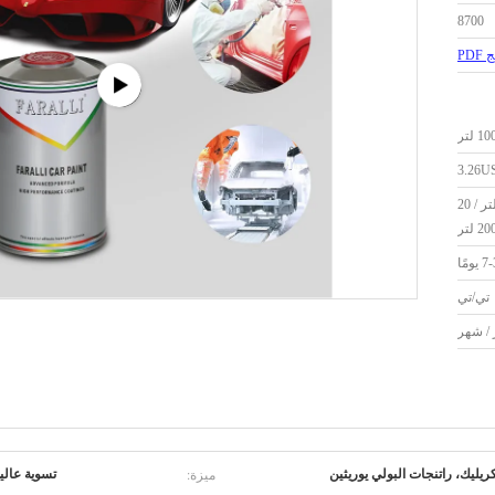
8700
PD
10 لتر
3.26U
0.5 لتر / 1 لتر / 4 لتر / 10 لتر / 20
يومًا
تي/تي
ميزة:
كريليك، راتنجات البولي يوريثين
تسوية عالية