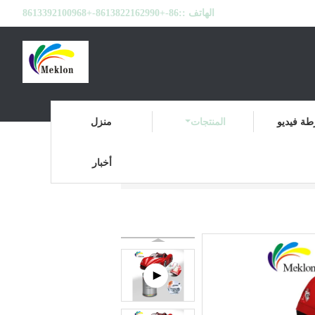
الهاتف ::
86-+8613822162990-+8613392100968
ة فيديو
المنتجات
منزل
أخبار
معطف السيارة الشفاف
المنتجات
منزل