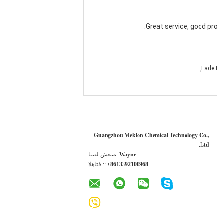
Great service, good pr
,
Fade 
Guangzhou Meklon Chemical Technology Co.,
Ltd.
Wayne
اتصل شخص:
+8613392100968
الهاتف ::