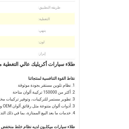
طريقة التطبيق:
التغطية:
ينهي:
لون:
إبراز:
طلاء سيارات أكريليك عالي التغطية 
نقاط القوة التنافسية لمنتجاتنا
1. نظام تلوين مستقر بجودة موثوقة
2. أكثر من 150000 تركيبة ألوان متاحة
3. تطوير مستمر للتركيبات، وتوفير تركيبات مخصصة
3. أدوات ألوان متنوعة مثل رقائق ألوان OEM والمتغيرات، ومقياس الطيف الضوئي، إلخ.
4. خدمات ما بعد البيع الممتازة، بما في ذلك التدريب الفني في الموقع ومواد ترويجية متنوعة (ملصقات، قمصان، قبعات، آلة خلط، إلخ.)
طلاء سيارات ميكلـون لديه نظام خلط منخفض ال