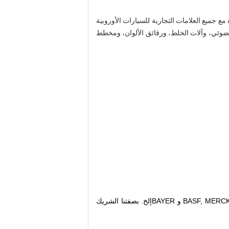
 لدينا رقائق ألوان OEM جديدة (8000 لون) ورقائق ألوان متغيرة مع جميع العلامات التجارية للسيارات الأوروبية
 الضوئي، وآلات الخلط، ورقائق الألوان، ومخطط
BASF, و BAYER
إلخ. بصفتنا الشريك