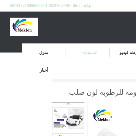
الهاتف ::
86-+8613822162990-+8613392100968
ة فيديو
المنتجات
منزل
أخبار
طلاء السيارة
المنتجات
منزل
اومة للرطوبة لون صلب