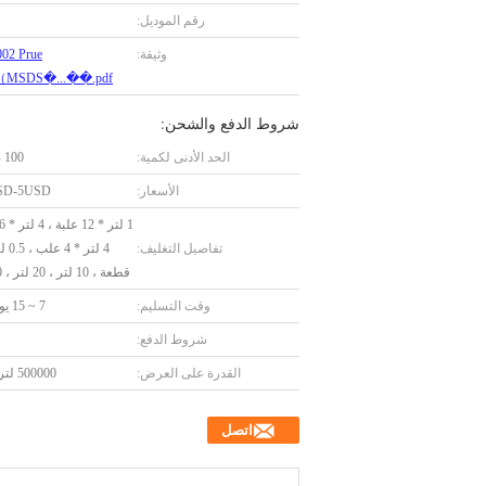
رقم الموديل:
وثيقة:
02 Prue
e（MSDS�...��.pdf
شروط الدفع والشحن:
الحد الأدنى لكمية:
100 صندوق
الأسعار:
SD-5USD
تفاصيل التغليف:
قطعة ، 10 لتر ، 20 لتر ، 200 لتر
وقت التسليم:
7 ~ 15 يوم عمل
شروط الدفع:
القدرة على العرض:
500000 لتر / شهر
اتصل