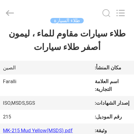
Guangzhou
Meklon
Chemical
Technology
طلاء السيارة
Co.,
Ltd..
طلاء سيارات مقاوم للماء ، ليمون
منزل
All
Rights
أصفر طلاء سيارات
Reserved.
المنتجات
مكان المنشأ:
الصين
أشرطة
اسم العلامة
Faralli
التجارية:
فيديو
إصدار الشهادات:
ISO,MSDS,SGS
حول
رقم الموديل:
215
بنا
وثيقة:
MK-215 Mud Yellow(MSDS).pdf