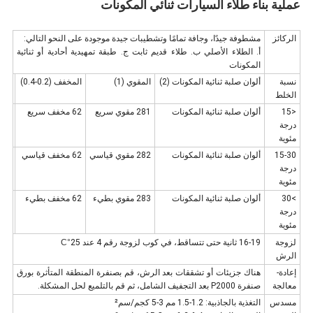
عملية بناء طلاء السيارات ثنائي المكونات
الركائز
مشطوفة جيدًا، وجافة تمامًا وتشطيبات جيدة موجودة على النحو التالي:
أ. الطلاء الأصلي ب. طلاء قديم ثابت ج. طبقة تمهيدية أحادية أو ثنائية
المكونات
نسبة
ألوان صلبة ثنائية المكونات (2)
المقوي (1)
المخفف (0.2-0.4)
الخلط
<15
ألوان صلبة ثنائية المكونات
281 مقوي سريع
62 مخفف سريع
درجة
مئوية
15-30
ألوان صلبة ثنائية المكونات
282 مقوي قياسي
62 مخفف قياسي
درجة
مئوية
>30
ألوان صلبة ثنائية المكونات
283 مقوي بطيء
62 مخفف بطيء
درجة
مئوية
لزوجة
16-19 ثانية حتى تتساقط، في كوب لزوجة رقم 4 عند 25
°C
الرش
إعادة-
هناك جزيئات أو تشققات بعد الرش، قم بصنفرة المنطقة المتأثرة بورق
معالجة
صنفرة P2000 بعد التجفيف الشامل، ثم قم بالتلميع لحل المشكلة.
مسدس
التغذية بالجاذبية: 1.2-1.5 مم 3-5 كجم/سم²