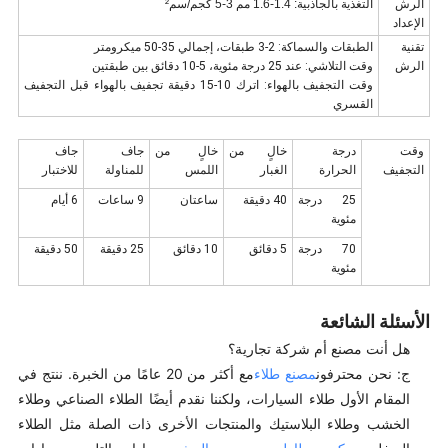
الرش
التغذية بالجاذبية: 1.4-1.6 مم 3-5 كجم/سم²
الإعداد
تقنية
الطبقات والسماكة: 2-3 طبقات، إجمالي 35-50 ميكرومتر
الرش
وقت التلاشي: عند 25 درجة مئوية، 5-10 دقائق بين طبقتين
وقت التجفيف بالهواء: اترك 10-15 دقيقة تجفيف بالهواء قبل التجفيف
القسري
وقت
درجة
خالٍ من
خالٍ من
جاف
جاف
التجفيف
الحرارة
الغبار
اللمس
للمناولة
للاختبار
25 درجة
40 دقيقة
ساعتان
9 ساعات
6 أيام
مئوية
70 درجة
5 دقائق
10 دقائق
25 دقيقة
50 دقيقة
مئوية
الأسئلة الشائعة
هل أنت مصنع أم شركة تجارية؟
ج: نحن محترفون
مصنع طلاء
مع أكثر من 20 عامًا من الخبرة. ننتج في
المقام الأول طلاء السيارات، ولكننا نقدم أيضًا الطلاء الصناعي وطلاء
الخشب وطلاء البلاستيك والمنتجات الأخرى ذات الصلة مثل الطلاء