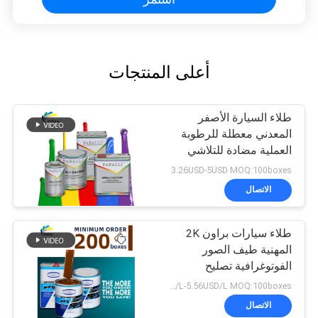
أعلى المنتجات
طلاء السيارة الأصفر
المعدني معطلة للرطوبة
العملية مضادة للتلاشي
3.26USD-5USD MOQ:100boxes
الاتصال
طلاء سيارات براون 2K
المهنية طيف الصور
الفوتوغرافية تصليح
السيارات تصليح السيارات
2.73USD/L-5.56USD/L MOQ:100boxes
الاتصال