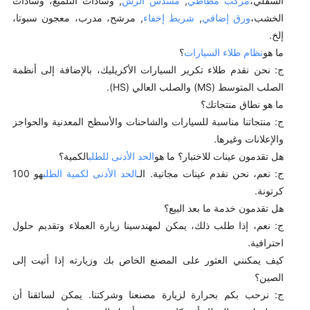
السفلي،
مركب مطاطي
,
مسدس الرش
, وسادات التلميع، وسادات
الخشب،
ورق إضافي
,
شريط إخفاء
, مرشح، مدرب، معجون سبوتا،
إلخ.
ما هو
نظام طلاء السيارات
؟
ج: نحن نقدم طلاء تكرير السيارات الأكريليك، بالإضافة إلى أنظمة
الصلب المتوسط (MS) والصلب العالي (HS).
ما هو نطاق منتجاتك؟
ج: منتجاتنا مناسبة للسيارات والشاحنات والأسطح المعدنية والحواجز
والإعلانات وغيرها.
هل تقدمون عينات للاختبار؟ ما هو
الحد الأدنى للطلب
الكمية؟
ج: نعم، نحن نقدم عينات مجانية. الـ
الحد الأدنى لكمية الطلب
هو 100
كرتونة.
هل تقدمون خدمة ما بعد البيع؟
ج: نعم، إذا طلب ذلك، يمكن لمهندسينا زيارة العملاء وتقديم حلول
احترافية.
كيف يمكنني العثور على المصنع الخاص بك وزيارته إذا أتيت إلى
الصين؟
ج: نرحب بكم بحرارة لزيارة مصنعنا وشركتنا. يمكن لسائقنا أن