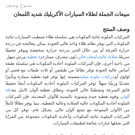
منتوج وصف
مبيعات الجملة لطلاء السيارات الأكريليك شديد اللمعان
وصف المنتج
المركبات الملونة ثنائية المكونات هي سلسلة طلاء تشطيب السيارات ثنائية
المكونات التي توفر نظام طلاء واحد عالي الجودة. يمكن معالجته في درجة
حرارة الغرفة أو من خلال الخبز بدرجة حرارة منخفضة ويوفر تجفيفًا
سريعًا،
صلابة عالية
,
لمعان عالي
, لون مشرق، ممتاز
قوة تغطية
, ورش سهل.
من ناحية أخرى، فإن المركبات الملونة أحادية المكونات هي سلسلة طبقة
أساس عالية الجودة توفر نظامًا من طبقتين أو ثلاث طبقات مع فضي أو
لؤلؤي أو
مركبات ملونة صلبة
مضمنة. إنها توفر قوة تغطية ممتازة وتأثيرًا
معدنيًا ورشًا سهلاً. توفر المركبات الملونة أحادية المكونات أيضًا تجفيفًا
فائق السرعة وتشطيبًا عالي الجودة، ونطاق تغطية ألوان كامل مع
دقة
ألوان
, وقوة تغطية جيدة وتسوية. بالنسبة للألوان المعدنية، فإن المركبات
الملونة أحادية المكونات عالية الصلابة وعالية التغطية، مما يوفر نطاقًا كاملاً
من الألوان المتنوعة مع تشبع ألوان عالي. بشكل عام، توفر كل من
المركبات الملونة ثنائية المكونات وأحادية المكونات مجموعة من المزايا
التي تجعلها خيارات شائعة لتطبيقات السيارات.