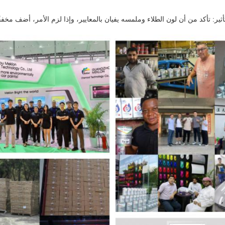
ير: تأكد من أن لون الطلاء وملمسه يفيان بالمعايير، وإذا لزم الأمر، أضف مخففً