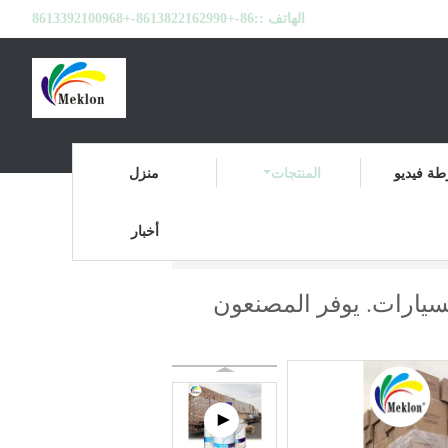
الهاتف ::
86-+8613822162990-+8613392100968
ة فيديو
المنتجات
منزل
أخبار
طلاء سيارة مختلط جاهز
المنتجات
منزل
لسيارات. يوفر المصنعون