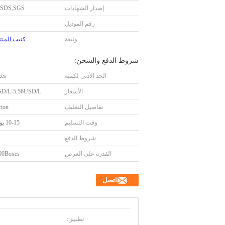
إصدار الشهادات:
MSDS,SGS
رقم الموديل:
وثيقة:
كتيب المنتج F
شروط الدفع والشحن:
الحد الأدنى لكمية:
xes
الأسعار:
SD/L-5.56USD/L
تفاصيل التغليف:
rton
وقت التسليم:
10-15 يوم عمل
شروط الدفع:
القدرة على العرض:
1000Boxes/
اتصل
تطبيق: