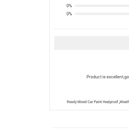
0%
0%
Product is excellent,g
,
Ready Mixed Car Paint Heatproof
Weath