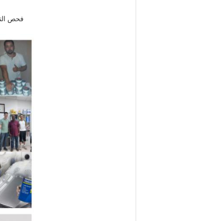
فحص التأث