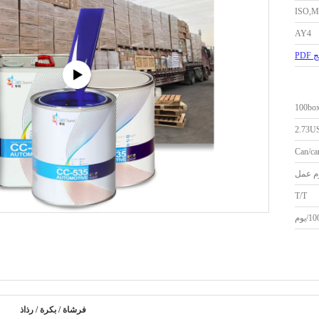
ISO,
AY4
PD
100bo
2.73U
Can/ca
T/T
يوم
فرشاة / بكرة / رذاذ