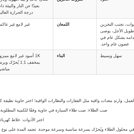
بعيدًا عن النار والبيئة ذا
درجة الحرارة العالية
سنوات، تجنب التخزين
اللمعان
غير لامع غير عاك
طويل الأجل، يوصى
دامه بشكل عام في
غضون عام واحد.
سهل وبسيط
البناء
1K أسود غير لامع ممزو
بمخفف 1:1 يُحرّك وي
مباشر
مل، وارتدِ معدات واقية مثل القفازات والنظارات الواقية؛ اختر حاوية نظيفة 
صب الطلاء: صب طلاء السيارة في حاوية وفقًا للكمية المطلوبة 
اختر الأدوات: خلاط كهربا
في محلول الطلاء ويُحرّك بسرعة مناسبة وسرعة موحدة. تعتمد المدة على نوع ا