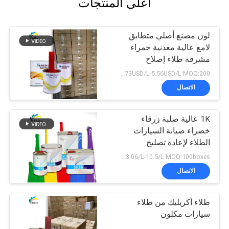
أعلى المنتجات
لون مصنع أصلي متطابق
لامع عالية معدنية حمراء
مشرقة طلاء إصلاح
السيارات
2.73USD/L-5.56USD/L MOQ:200 لتر
الاتصال
1K عالية صلبة زرقاء
خضراء صيانة السيارات
الطلاء لإعادة تصليح
السيارة
USD3.06/L-10.5/L MOQ:100boxes
الاتصال
طلاء أكريليك من طلاء
سيارات مكلون