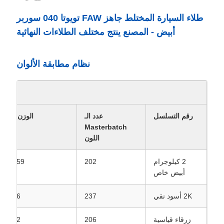
طلاء السيارة المختلط جاهز FAW تويوتا 040 سوربر
أبيض - المصنع ينتج مختلف الطلاءات النهائية
نظام مطابقة الألوان
رقم التسلسل
عدد الـ
الوزن (غ)
Masterbatch
اللون
2 كيلوجرام
202
99.59
أبيض خاص
2K أسود نقي
237
0.16
زرقاء قياسية
206
0.02