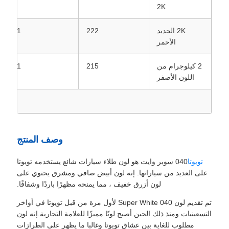
2K
2K الحديد
222
0.21
الأحمر
2 كيلوجرام من
215
0.21
اللون الأصفر
وصف المنتج
تويوتا
040 سوبر وايت هو لون طلاء سيارات شائع يستخدمه تويوتا
على العديد من سياراتها. إنه لون أبيض صافي ومشرق يحتوي على
لون أزرق خفيف ، مما يمنحه مظهرًا باردًا وشفافًا.
تم تقديم لون 040 Super White لأول مرة من قبل تويوتا في أواخر
التسعينيات ومنذ ذلك الحين أصبح لونًا مميزًا للعلامة التجارية.إنه لون
مطلوب للغاية بين عشاق تويوتا وغالبا ما يظهر على الطرازات