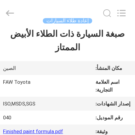
Guangzhou
Meklon
Chemical
Technology
إعادة طلاء السيارات
Co.,
Ltd..
صبغة السيارة ذات الطلاء الأبيض
منزل
All
Rights
الممتاز
Reserved.
المنتجات
مكان المنشأ:
الصين
أشرطة
اسم العلامة
FAW Toyota
التجارية:
فيديو
إصدار الشهادات:
ISO,MSDS,SGS
حول
رقم الموديل:
040
بنا
وثيقة:
Finished paint formula.pdf