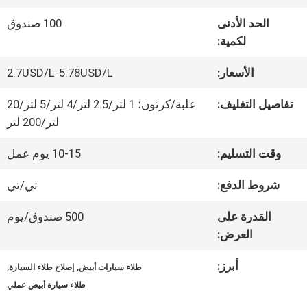
الحد الأدنى
100 صندوق
جولة
لكمية:
في
الأسعار:
2.7USD/L-5.78USD/L
المعمل
تفاصيل التغليف:
علبة/كرتون؛ 1 لتر/2.5 لتر/4 لتر/5 لتر/20
لتر/200 لتر
ضبط
وقت التسليم:
10-15 يوم عمل
الجودة
شروط الدفع:
تي/تي
القدرة على
500 صندوق/يوم
اتصل
العرض:
بنا
أبرز:
,
,
طلاء سيارات أبيض
إصلاح طلاء السيارة
طلاء سيارة أبيض عملي