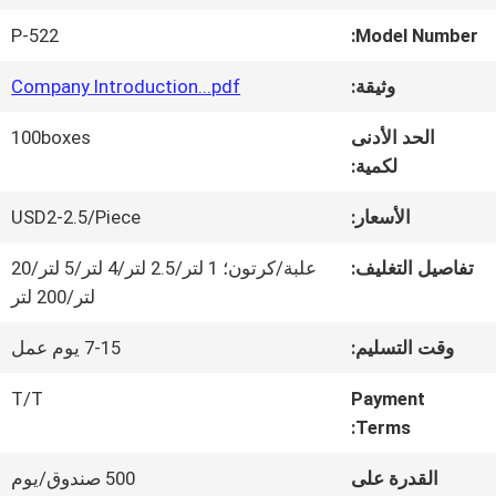
P-522
Model Number:
جولة
وثيقة:
Company Introduction...pdf
في
الحد الأدنى
100boxes
المعمل
لكمية:
الأسعار:
USD2-2.5/Piece
ضبط
تفاصيل التغليف:
علبة/كرتون؛ 1 لتر/2.5 لتر/4 لتر/5 لتر/20
الجودة
لتر/200 لتر
وقت التسليم:
7-15 يوم عمل
اتصل
T/T
Payment
بنا
Terms:
القدرة على
500 صندوق/يوم