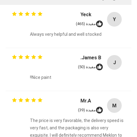
Yeck
Y
مفيدة (465)
Always very helpful and well stocked
James B.
J
مفيدة (50)
Nice paint!!
Mr.A
M
مفيدة (39)
The price is very favorable, the delivery speed is
very fast, and the packaging is also very
exquisite. I will definitely recommend Meklon to