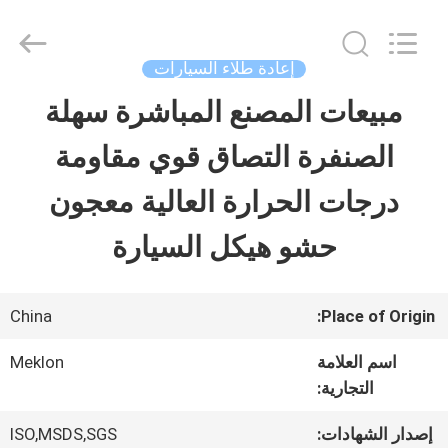
Guangzhou
Meklon
Chemical
Technology
إعادة طلاء السيارات
Co.,
Ltd..
مبيعات المصنع المباشرة سهلة
منزل
All
Rights
الصنفرة التصاق قوي مقاومة
Reserved.
المنتجات
درجات الحرارة العالية معجون
حشو هيكل السيارة
أشرطة
فيديو
China
Place of Origin:
اسم العلامة
Meklon
حول
التجارية:
بنا
إصدار الشهادات:
ISO,MSDS,SGS