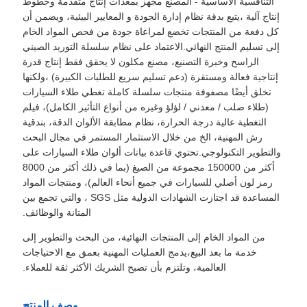
التنافسية الأساسية - المصنع مجهز بمعدات إنتاج متقدمة وخطوط
إنتاج آلية ،يتبع بدقة نظام إدارة الجودة و المعايير البيئية، ويضمن أن
كل دفعة من المنتجات تخضع لمراعاة جودة من فحص المواد الخام
إلى تسليم المنتج النهائي.الاعتماد على نظام سلسلة التوريد الصيني
الراسخ وخبرة التصنيع، مصنع مكلون لا يحقق فقط إنتاج قدرة
إنتاجية فعالة ومستقرة (دعم تسليم سريع للطلبات الكبيرة) ،ولكنها
تخلق أيضًا مصفوفة منتجات سلسلة كاملة تغطي طلاء السيارات
(طلاء صلب / معدني / لؤلؤ وغيره من أنواع التأثير الكامل)، فيلم
التغطية عالية درجة الحرارة، نظام مطابقة الألوان الدقة، بندقية
رش المهنية، الخ من خلال الاستثمار المستمر في مجال البحث
والتطوير التكنولوجي.تحتوي قاعدة بيانات ألوان طلاء السيارات على
أكثر من 150000 مجموعة من الصيغ (بما في ذلك أكثر من 8000
رمز لون أصلي للسيارات في جميع أنحاء العالم)، ومنتجات المواد
المساعدة قد اجتازت الشهادات الدولية مثل SGS ، والتي تجمع بين
المتانة والوظائف.
من المواد الخام إلى المنتجات النهائية، من البحث والتطوير إلى
خدمة ما بعد البيع،يدمج العمليات المهنية بعمق مع الاحتياجات
العالمية، وتلتزم بأن تصبح الشريك الأكثر ثقة للعملاء.
وصف المنتج