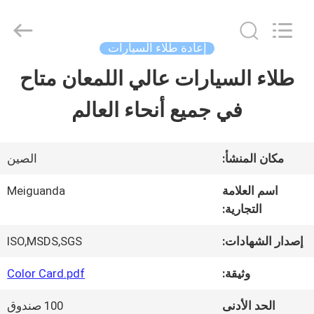
Guangzhou
Meklon
Chemical
Technology
إعادة طلاء السيارات
Co.,
Ltd..
طلاء السيارات عالي اللمعان متاح
منزل
All
Rights
في جميع أنحاء العالم
Reserved.
المنتجات
مكان المنشأ:
الصين
أشرطة
اسم العلامة
Meiguanda
التجارية:
فيديو
إصدار الشهادات:
ISO,MSDS,SGS
حول
وثيقة:
Color Card.pdf
بنا
الحد الأدنى
100 صندوق