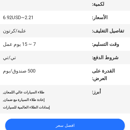
لكمية:
جولة
الأسعار:
2.21~6.92USD
في
تفاصيل التغليف:
علبة/كرتون
المعمل
وقت التسليم:
7 ~ 15 يوم عمل
شروط الدفع:
تي/تي
ضبط
القدرة على
500 صندوق/يوم
الجودة
العرض:
أبرز:
,
طلاء السيارات عالي اللمعان
اتصل
,
إعادة طلاء السيارة مع ضمان
إمدادات الطلاء العالمية للسيارات
بنا
افضل سعر