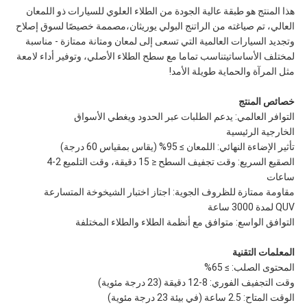
هذا المنتج هو طبقة عالية الجودة من الطلاء العلوي للسيارات ذو اللمعان
العالي، تم صياغته من الراتنج البولي يوريثان،مصممة خصيصًا لسوق إصلاح
وتجديد السيارات العالمية التي تسعى إلى لمعان ومتانة ممتازة - مناسبة
لمختلف الأساساتيتناسب تماما مع سطح الطلاء الأصلي، وتوفير أداء لامعة
مثل المرآة والحماية طويلة الأمد!
خصائص المنتج
التوافر العالمي: يدعم الطلبات عبر الحدود ويغطي الأسواق
الخارجية الرئيسية
تأثير الإضاءة النهائي: اللمعان ≥ 95% (يقاس بمقياس 60 درجة)
الصقيع السريع: وقت تجفيف السطح ≤ 15 دقيقة، وقت التلميع 2-4
ساعات
مقاومة ممتازة للظروف الجوية: اجتاز اختبار الشيخوخة المتسارعة
QUV لمدة 3000 ساعة
التوافق الواسع: متوافق مع أنظمة الطلاء والطلاء المختلفة
المعلمات التقنية
المحتوى الصلب: ≥ 65%
وقت التجفيف الفوري: 8-12 دقيقة (23 درجة مئوية)
الوقت المتاح: 2.5 ساعة (في بيئة 23 درجة مئوية)