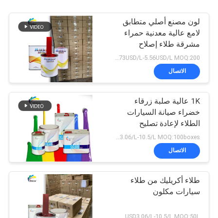
لون مصنع أصلي متطابق
لامع عالية معدنية حمراء
مشرقة طلاء إصلاح
السيارات
2.73USD/L-5.56USD/L MOQ:200 لتر
الاتصال
1K عالية صلبة زرقاء
خضراء صيانة السيارات
الطلاء لإعادة تصليح
السيارة
USD3.06/L-10.5/L MOQ:100boxes
الاتصال
طلاء أكريليك من طلاء
سيارات مكلون
USD3.06/L-10.5/L MOQ:50L